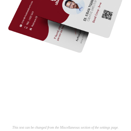
This text can be changed from the Miscellaneous section of the settings page.