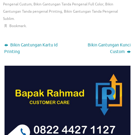
Pengenal Custum
,
Bikin Gantungan Tanda Pengenal Full Color
,
Bikin
Gantungan Tanda pengenal Printing
,
Bikin Gantungan Tanda Pengenal
Sublim
.
Bookmark
.
Bikin Gantungan Kartu Id
Bikin Gantungan Kunci
Printing
Custom