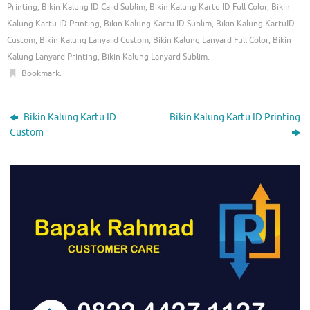
Printing
,
Bikin Kalung ID Card Sublim
,
Bikin Kalung Kartu ID Full Color
,
Bikin
Kalung Kartu ID Printing
,
Bikin Kalung Kartu ID Sublim
,
Bikin Kalung KartuID
Custom
,
Bikin Kalung Lanyard Custom
,
Bikin Kalung Lanyard Full Color
,
Bikin
Kalung Lanyard Printing
,
Bikin Kalung Lanyard Sublim
.
Bookmark
.
Bikin Kalung Kartu ID
Bikin Kalung Kartu ID Printing
Custom