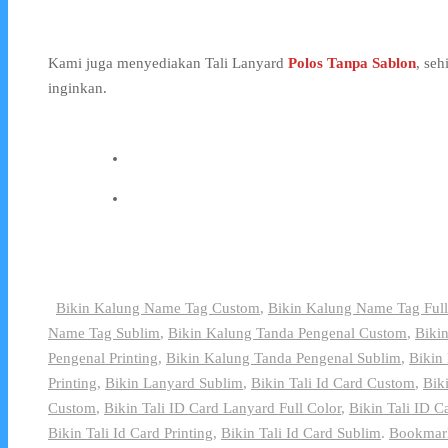
Kami juga menyediakan Tali Lanyard
Polos Tanpa Sablon
, se
inginkan.
Bikin Kalung Name Tag Custom
,
Bikin Kalung Name Tag Full
Name Tag Sublim
,
Bikin Kalung Tanda Pengenal Custom
,
Biki
Pengenal Printing
,
Bikin Kalung Tanda Pengenal Sublim
,
Bikin
Printing
,
Bikin Lanyard Sublim
,
Bikin Tali Id Card Custom
,
Biki
Custom
,
Bikin Tali ID Card Lanyard Full Color
,
Bikin Tali ID C
Bikin Tali Id Card Printing
,
Bikin Tali Id Card Sublim
.
Bookmar