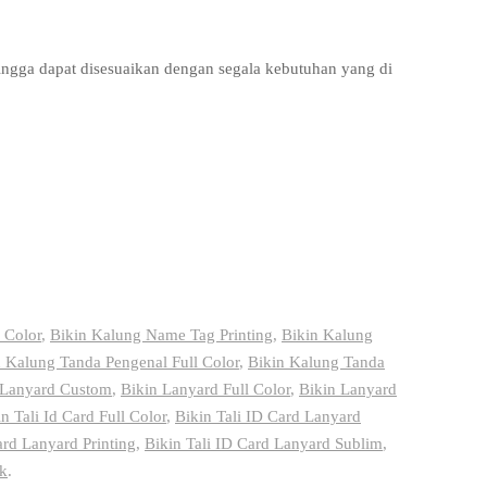
hingga dapat disesuaikan dengan segala kebutuhan yang di
 Color
,
Bikin Kalung Name Tag Printing
,
Bikin Kalung
n Kalung Tanda Pengenal Full Color
,
Bikin Kalung Tanda
 Lanyard Custom
,
Bikin Lanyard Full Color
,
Bikin Lanyard
n Tali Id Card Full Color
,
Bikin Tali ID Card Lanyard
ard Lanyard Printing
,
Bikin Tali ID Card Lanyard Sublim
,
k
.