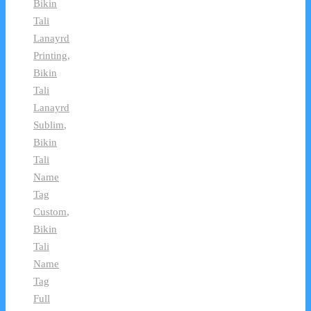
Bikin
Tali
Lanayrd
Printing
,
Bikin
Tali
Lanayrd
Sublim
,
Bikin
Tali
Name
Tag
Custom
,
Bikin
Tali
Name
Tag
Full