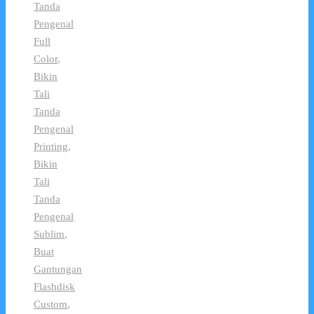
Tanda
Pengenal
Full
Color
,
Bikin
Tali
Tanda
Pengenal
Printing
,
Bikin
Tali
Tanda
Pengenal
Sublim
,
Buat
Gantungan
Flashdisk
Custom
,