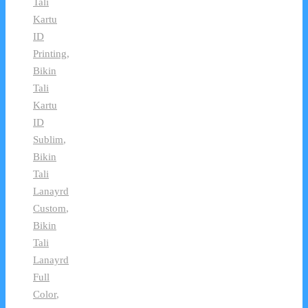
Tali
Kartu
ID
Printing
,
Bikin
Tali
Kartu
ID
Sublim
,
Bikin
Tali
Lanayrd
Custom
,
Bikin
Tali
Lanayrd
Full
Color
,