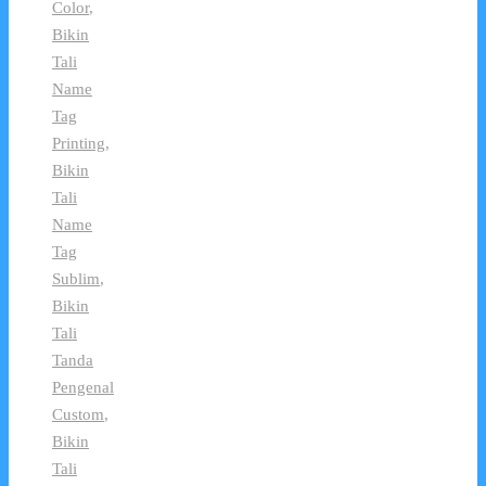
Color
,
Bikin
Tali
Name
Tag
Printing
,
Bikin
Tali
Name
Tag
Sublim
,
Bikin
Tali
Tanda
Pengenal
Custom
,
Bikin
Tali