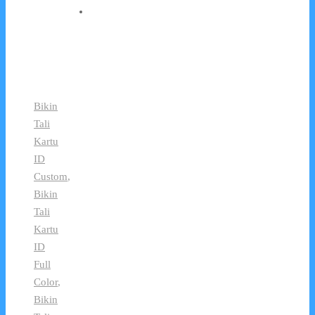
Bikin
Tali
Kartu
ID
Custom
,
Bikin
Tali
Kartu
ID
Full
Color
,
Bikin