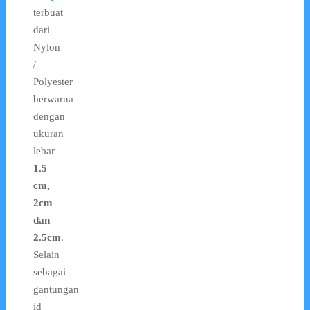
terbuat
dari
Nylon
/
Polyester
berwarna
dengan
ukuran
lebar
1.5
cm,
2cm
dan
2.5cm
.
Selain
sebagai
gantungan
id