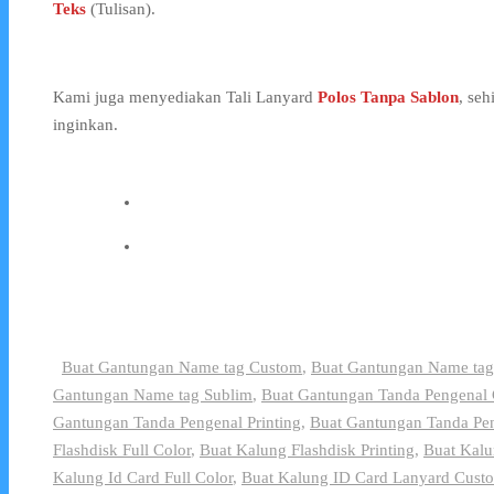
Teks
(Tulisan).
Kami juga menyediakan Tali Lanyard
Polos Tanpa Sablon
, se
inginkan.
Buat Gantungan Name tag Custom
,
Buat Gantungan Name tag 
Gantungan Name tag Sublim
,
Buat Gantungan Tanda Pengenal
Gantungan Tanda Pengenal Printing
,
Buat Gantungan Tanda Pe
Flashdisk Full Color
,
Buat Kalung Flashdisk Printing
,
Buat Kalu
Kalung Id Card Full Color
,
Buat Kalung ID Card Lanyard Cust