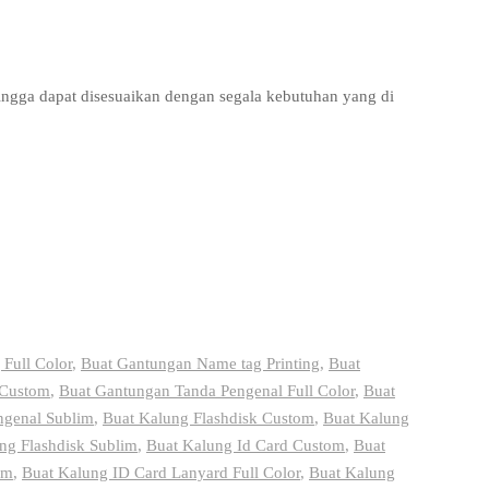
hingga dapat disesuaikan dengan segala kebutuhan yang di
Full Color
,
Buat Gantungan Name tag Printing
,
Buat
 Custom
,
Buat Gantungan Tanda Pengenal Full Color
,
Buat
ngenal Sublim
,
Buat Kalung Flashdisk Custom
,
Buat Kalung
ng Flashdisk Sublim
,
Buat Kalung Id Card Custom
,
Buat
om
,
Buat Kalung ID Card Lanyard Full Color
,
Buat Kalung