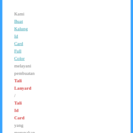
Kami
Buat
Kalung
Id
Card
Full
Color
melayani
pembuatan
Tali
Lanyard
/
Tali
Id
Card
yang
merupakan