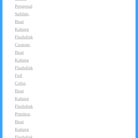
Pengenal
Sublim
,
Buat
Kalung
Flashdisk
Custom
,
Buat
Kalung
Flashdisk
Full
Color
,
Buat
Kalung
Flashdisk
Printing
,
Buat
Kalung
Flashdisk