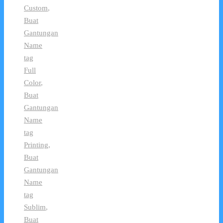
Custom
,
Buat
Gantungan
Name
tag
Full
Color
,
Buat
Gantungan
Name
tag
Printing
,
Buat
Gantungan
Name
tag
Sublim
,
Buat