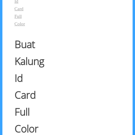
Id
Card
Full
Color
Buat
Kalung
Id
Card
Full
Color