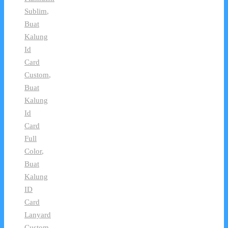
Sublim
,
Buat
Kalung
Id
Card
Custom
,
Buat
Kalung
Id
Card
Full
Color
,
Buat
Kalung
ID
Card
Lanyard
Custom
,