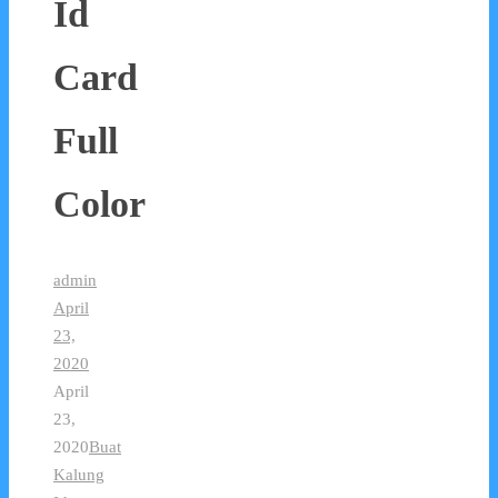
Id
Card
Full
Color
admin
April
23,
2020
April
23,
2020
Buat
Kalung