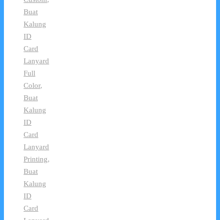
Buat
Kalung
ID
Card
Lanyard
Full
Color
,
Buat
Kalung
ID
Card
Lanyard
Printing
,
Buat
Kalung
ID
Card