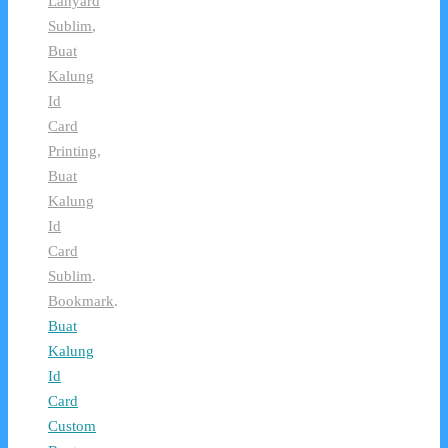
Lanyard
Sublim
,
Buat
Kalung
Id
Card
Printing
,
Buat
Kalung
Id
Card
Sublim
.
Bookmark
.
Buat
Kalung
Id
Card
Custom