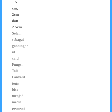
1.5
cm,
2cm
dan
2.5cm
.
Selain
sebagai
gantungan
id
card
Fungsi
Tali
Lanyard
juga
bisa
menjadi
media
promosi