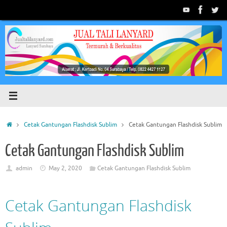
Skip
to
content
Home
Cetak Gantungan Flashdisk Sublim
Cetak Gantungan Flashdisk Sublim
Cetak Gantungan Flashdisk Sublim
admin
May 2, 2020
Cetak Gantungan Flashdisk Sublim
Cetak Gantungan Flashdisk