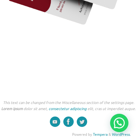
This text can be changed from the Miscellaneous section of the settings page.
Lorem ipsum
dolor sit amet,
consectetur adipiscing
elit, cras ut imperdiet augue.
Powered by
Tempera
&
WordPress.