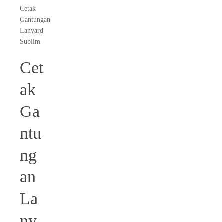
Cetak
Gantungan
Lanyard
Sublim
Cet
ak
Ga
ntu
ng
an
La
ny