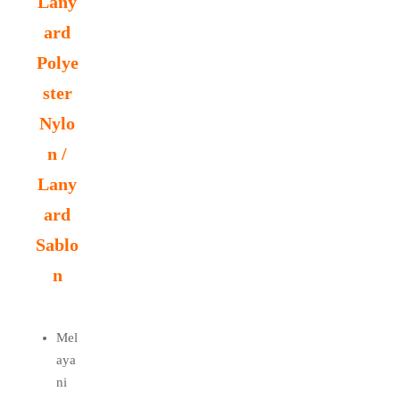
Lany
ard
Polye
ster
Nylo
n /
Lany
ard
Sablo
n
Mel
aya
ni