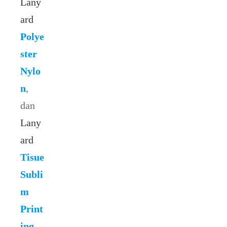
Lany
ard
Polye
ster
Nylo
n
,
dan
Lany
ard
Tisue
Subli
m
Print
ing
.