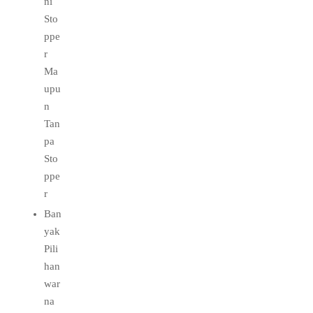
ni
Sto
ppe
r
Ma
upu
n
Tan
pa
Sto
ppe
r
Ban
yak
Pili
han
war
na