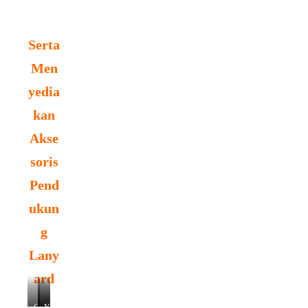
Serta
Men
yedia
kan
Akse
soris
Pend
ukun
g
Lany
ard
C
C
Y