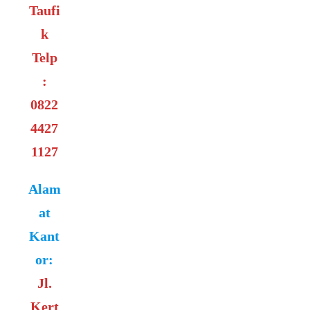
Taufi
a
n
k
t
Telp
:
0822
4427
1127
Alam
at
Kant
or:
Jl.
Kert