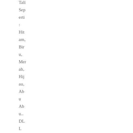
Tali
Sep
erti
:
Hit
am,
Bir
u,
Mer
ah,
Hij
au,
Ab
u
Ab
u..
DL
L