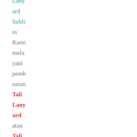
Lany
ard
Subli
m
Kami
mela
yani
pemb
uatan
Tali
Lany
ard
atau
Tali