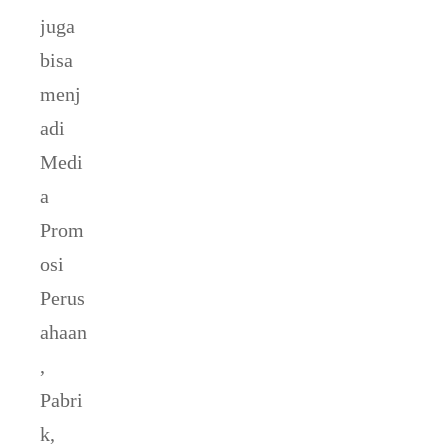
juga
bisa
menj
adi
Medi
a
Prom
osi
Perus
ahaan
,
Pabri
k,