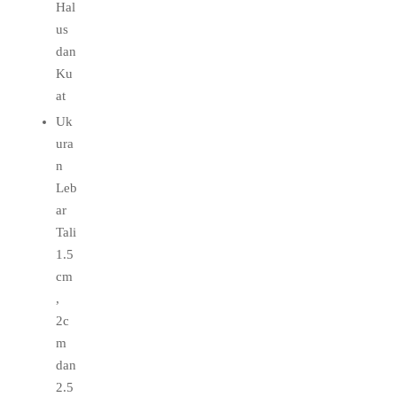
Hal
us
dan
Ku
at
Uk
ura
n
Leb
ar
Tali
1.5
cm
,
2c
m
dan
2.5