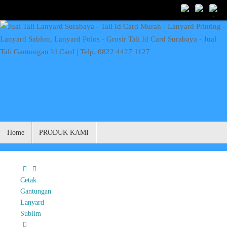
Skip
to
content
Skip
Home
PRODUK KAMI
to
content
Home
Cetak
Gantungan
Lanyard
Sublim