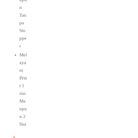
n
Tan
pa
Sto
ppe
r
Mel
aya
ni
Prin
t 1
sisi
Ma
upu
n 2
Sisi