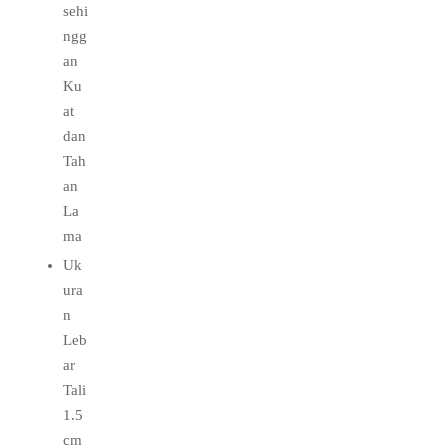
sehi
ngg
an
Ku
at
dan
Tah
an
La
ma
Uk
ura
n
Leb
ar
Tali
1.5
cm