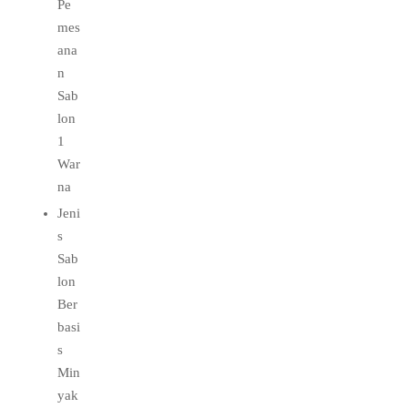
Pe
mes
ana
n
Sab
lon
1
War
na
Jeni
s
Sab
lon
Ber
basi
s
Min
yak