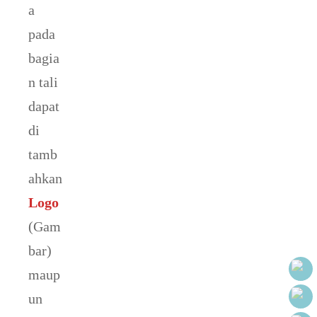
a
pada
bagia
n tali
dapat
di
tamb
ahkan
Logo
(Gam
bar)
maup
un