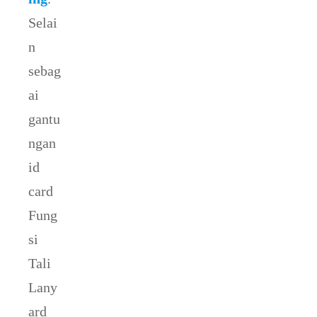
Selai
n
sebag
ai
gantu
ngan
id
card
Fung
si
Tali
Lany
ard