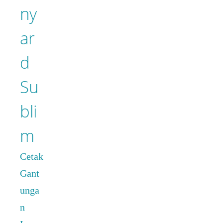
ny
ar
d
Su
bli
m
Cetak
Gant
unga
n