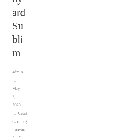
ard
Su
bli
m
admin
May
2,
2020
Cetak
Gantungan
Lanyard