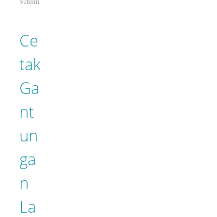
Sublim
Ce
tak
Ga
nt
un
ga
n
La