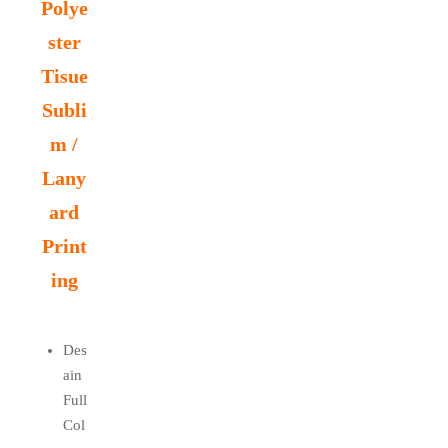
Polye
ster
Tisue
Subli
m /
Lany
ard
Print
ing
Des
ain
Full
Col