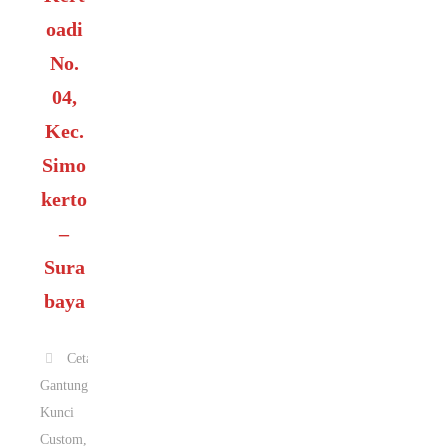
oadi
No.
04,
Kec.
Simo
kerto
–
Sura
baya
Cetak
Gantungan
Kunci
Custom
,