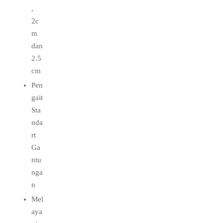
,
2c
m
dan
2.5
cm
Pen
gait
Sta
nda
rt
Ga
ntu
nga
n
Mel
aya