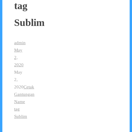
tag
Sublim
admin
May
2,
2020
May
2,
2020
Cetak
Gantungan
Name
tag
Sublim