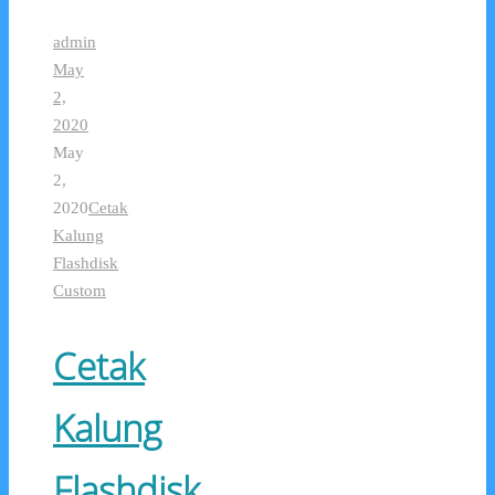
admin
May
2,
2020
May
2,
2020
Cetak
Kalung
Flashdisk
Custom
Cetak
Kalung
Flashdisk