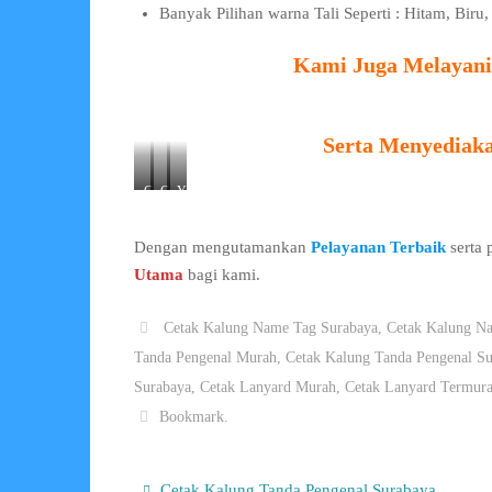
Banyak Pilihan warna Tali Seperti : Hitam, Bir
Kami Juga Melayani 
Serta Menyediak
C
C
Y
a
a
o
r
r
y
Dengan mengutamankan
Pelayanan Terbaik
serta
d
d
o
Utama
bagi kami.
H
H
I
o
o
D
l
l
C
Cetak Kalung Name Tag Surabaya
,
Cetak Kalung N
d
d
a
Tanda Pengenal Murah
,
Cetak Kalung Tanda Pengenal S
e
e
r
Surabaya
,
Cetak Lanyard Murah
,
Cetak Lanyard Termur
r
r
d
K
P
Bookmark
.
a
l
r
a
e
s
Cetak Kalung Tanda Pengenal Surabaya