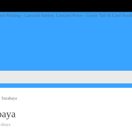
i Surabaya
baya
rabaya