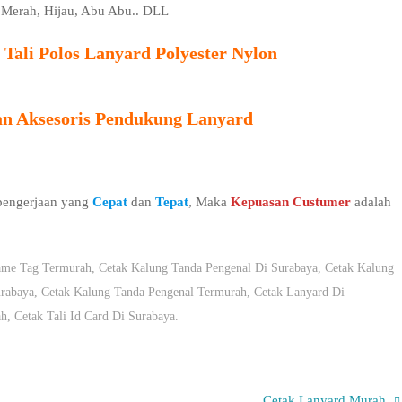
u, Merah, Hijau, Abu Abu.. DLL
Tali Polos Lanyard Polyester Nylon
an Aksesoris Pendukung Lanyard
 pengerjaan yang
Cepat
dan
Tepat
, Maka
Kepuasan Custumer
adalah
ame Tag Termurah
,
Cetak Kalung Tanda Pengenal Di Surabaya
,
Cetak Kalung
urabaya
,
Cetak Kalung Tanda Pengenal Termurah
,
Cetak Lanyard Di
ah
,
Cetak Tali Id Card Di Surabaya
.
Cetak Lanyard Murah