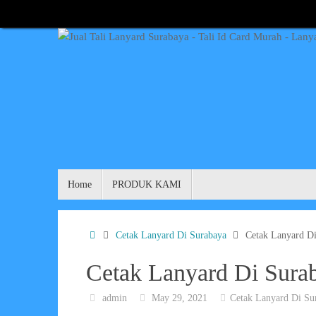
Skip
to
content
Skip
Home
PRODUK KAMI
to
content
Home
Cetak Lanyard Di Surabaya
Cetak Lanyard D
Cetak Lanyard Di Sura
admin
May 29, 2021
Cetak Lanyard Di Su