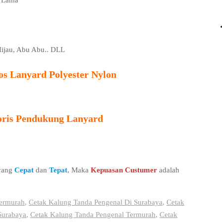
n Lama
 Hijau, Abu Abu.. DLL
os Lanyard Polyester Nylon
oris Pendukung Lanyard
 yang
Cepat
dan
Tepat
, Maka
Kepuasan Custumer
adalah
ermurah
,
Cetak Kalung Tanda Pengenal Di Surabaya
,
Cetak
Surabaya
,
Cetak Kalung Tanda Pengenal Termurah
,
Cetak