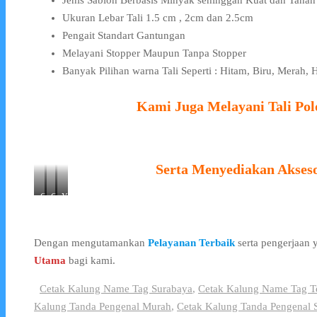
Jenis Sablon Berbasis Minyak sehinggan Kuat dan Taha
Ukuran Lebar Tali 1.5 cm , 2cm dan 2.5cm
Pengait Standart Gantungan
Melayani Stopper Maupun Tanpa Stopper
Banyak Pilihan warna Tali Seperti : Hitam, Biru, Merah,
Kami Juga Melayani Tali Pol
Serta Menyediakan Akses
Card
Card
Yoyo
Holder
Holder
ID
Karet
Plastik
Card
Transparant
Warna
Dengan mengutamankan
Pelayanan Terbaik
serta pengerjaan
Utama
bagi kami.
Cetak Kalung Name Tag Surabaya
,
Cetak Kalung Name Tag T
Kalung Tanda Pengenal Murah
,
Cetak Kalung Tanda Pengenal 