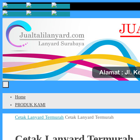
Skip
to
content
Skip
Home
to
PRODUK KAMI
content
Home
Cetak Lanyard Termurah
Cetak Lanyard Termurah
Cetak Lanyard Termurah