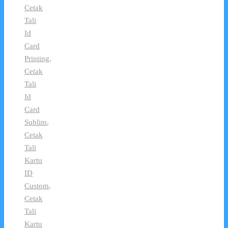
Cetak
Tali
Id
Card
Printing
,
Cetak
Tali
Id
Card
Sublim
,
Cetak
Tali
Kartu
ID
Custom
,
Cetak
Tali
Kartu