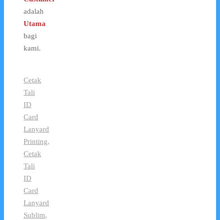
adalah
Utama
bagi
kami.
Cetak
Tali
ID
Card
Lanyard
Printing
,
Cetak
Tali
ID
Card
Lanyard
Sublim
,