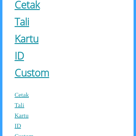
Cetak
Tali
Kartu
ID
Custom
Cetak
Tali
Kartu
ID