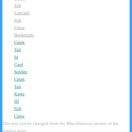
Tali
Lanyard
Full
Color
.
Bookmark
.
Cetak
Tali
Id
Card
Sublim
Cetak
Tali
Kartu
ID
Full
Color
This text can be changed from the Miscellaneous section of the
settings page.