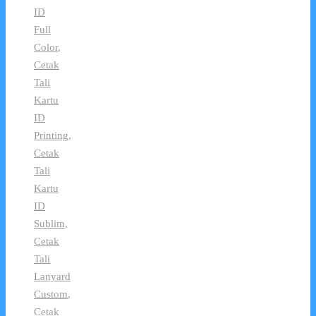
ID
Full
Color
,
Cetak
Tali
Kartu
ID
Printing
,
Cetak
Tali
Kartu
ID
Sublim
,
Cetak
Tali
Lanyard
Custom
,
Cetak