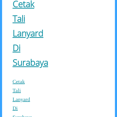
Cetak
Tali
Lanyard
Di
Surabaya
Cetak
Tali
Lanyard
Di