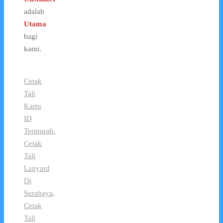
adalah
Utama
bagi
kami.
Cetak
Tali
Kartu
ID
Termurah
,
Cetak
Tali
Lanyard
Di
Surabaya
,
Cetak
Tali