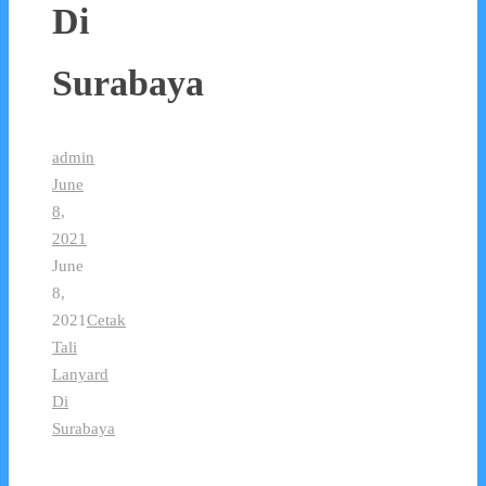
Di
Surabaya
admin
June
8,
2021
June
8,
2021
Cetak
Tali
Lanyard
Di
Surabaya