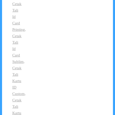
Cetak
Tali
Id
Card
Printing
,
Cetak
Tali
Id
Card
Sublim
,
Cetak
Tali
Kartu
ID
Custom
,
Cetak
Tali
Kartu