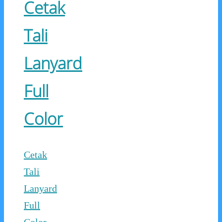
Cetak
Tali
Lanyard
Full
Color
Cetak
Tali
Lanyard
Full