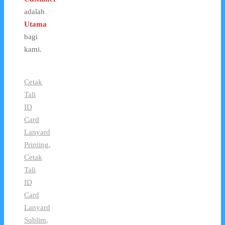
adalah
Utama
bagi
kami.
Cetak
Tali
ID
Card
Lanyard
Printing
,
Cetak
Tali
ID
Card
Lanyard
Sublim
,