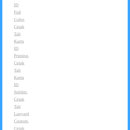
ID
Full
Color
,
Cetak
Tali
Kartu
ID
Printing
,
Cetak
Tali
Kartu
ID
Sublim
,
Cetak
Tali
Lanyard
Custom
,
Cetak