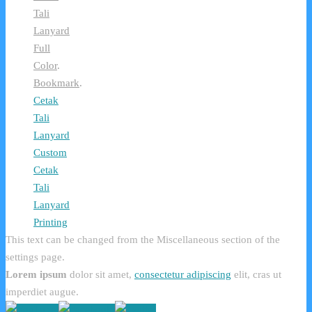
Tali
Lanyard
Full
Color
.
Bookmark
.
Cetak
Tali
Lanyard
Custom
Cetak
Tali
Lanyard
Printing
This text can be changed from the Miscellaneous section of the
settings page.
Lorem ipsum
dolor sit amet,
consectetur adipiscing
elit, cras ut
imperdiet augue.