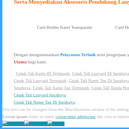
Serta Menyediakan Aksesoris Pendukung Lan
Card Holder Karet Transparant
Card Ho
Dengan mengutamankan
Pelayanan Terbaik
serta pengerjaan
Utama
bagi kami.
Cetak Tali Kartu ID Termurah
,
Cetak Tali Lanyard Di Surabay
Cetak Tali Lanyard Termurah
,
Cetak Tali Name Tag Di Surabay
Surabaya
,
Cetak Tali Name Tag Termurah
,
Cetak Tali Tanda Pe
Cetak Tali Lanyard Surabaya
Cetak Tali Name Tag Di Surabaya
This text can be changed from the Miscellaneous section of the setting
Lorem ipsum
dolor sit amet,
consectetur adipiscing
elit, cras ut imper