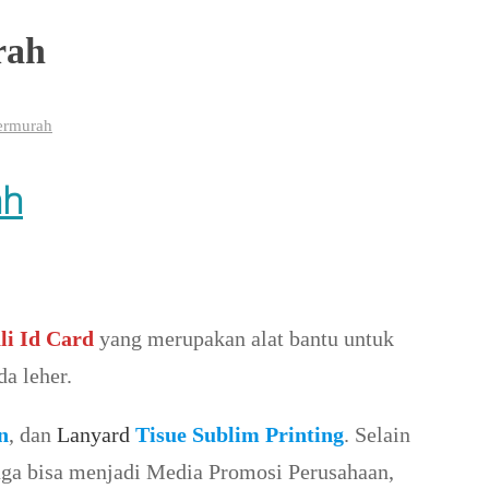
rah
Termurah
ah
li Id Card
yang merupakan alat bantu untuk
a leher.
n
, dan
Lanyard
Tisue Sublim Printing
. Selain
juga bisa menjadi Media Promosi Perusahaan,