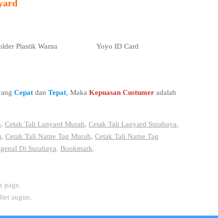
yard
lder Plastik Warna
Yoyo ID Card
 yang
Cepat
dan
Tepat
, Maka
Kepuasan Custumer
adalah
a
,
Cetak Tali Lanyard Murah
,
Cetak Tali Lanyard Surabaya
,
a
,
Cetak Tali Name Tag Murah
,
Cetak Tali Name Tag
ngenal Di Surabaya
.
Bookmark
.
s page.
diet augue.