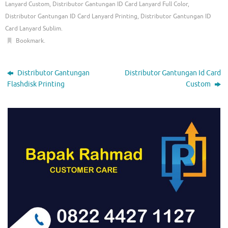
Lanyard Custom
,
Distributor Gantungan ID Card Lanyard Full Color
,
Distributor Gantungan ID Card Lanyard Printing
,
Distributor Gantungan ID
Card Lanyard Sublim
.
Bookmark
.
Distributor Gantungan
Distributor Gantungan Id Card
Flashdisk Printing
Custom