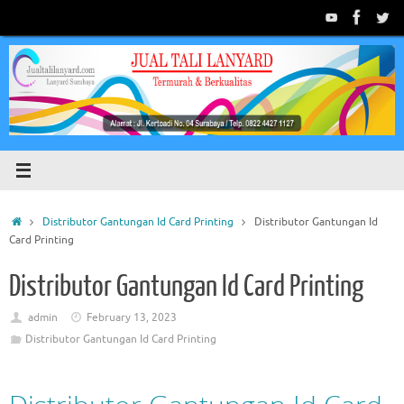
Skip
to
content
Home
Distributor Gantungan Id Card Printing
Distributor Gantungan Id
Card Printing
Distributor Gantungan Id Card Printing
admin
February 13, 2023
Distributor Gantungan Id Card Printing