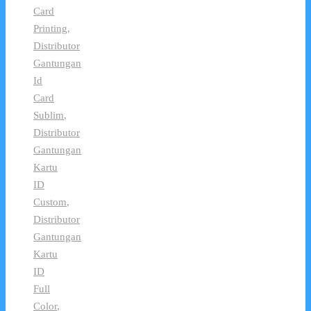
Card
Printing
,
Distributor
Gantungan
Id
Card
Sublim
,
Distributor
Gantungan
Kartu
ID
Custom
,
Distributor
Gantungan
Kartu
ID
Full
Color
,