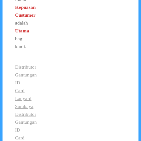
Kepuasan
Custumer
adalah
Utama
bagi
kami.
Distributor
Gantungan
ID
Card
Lanyard
Surabaya
,
Distributor
Gantungan
ID
Card