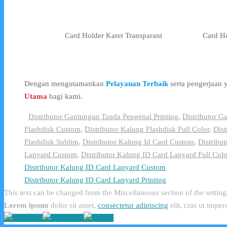
Card Holder Karet Transparant
Card Ho
Dengan mengutamankan
Pelayanan Terbaik
serta pengerjaan
Utama
bagi kami.
Distributor Gantungan Tanda Pengenal Printing
,
Distributor G
Flashdisk Custom
,
Distributor Kalung Flashdisk Full Color
,
Dist
Flashdisk Sublim
,
Distributor Kalung Id Card Custom
,
Distribut
Lanyard Custom
,
Distributor Kalung ID Card Lanyard Full Colo
Distributor Kalung ID Card Lanyard Custom
Distributor Kalung ID Card Lanyard Printing
This text can be changed from the Miscellaneous section of the setting
Lorem ipsum
dolor sit amet,
consectetur adipiscing
elit, cras ut imper