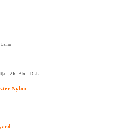
n Lama
 Hijau, Abu Abu.. DLL
ster Nylon
yard