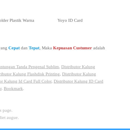
lder Plastik Warna
Yoyo ID Card
 yang
Cepat
dan
Tepat
, Maka
Kepuasan Custumer
adalah
antungan Tanda Pengenal Sublim
,
Distributor Kalung
ributor Kalung Flashdisk Printing
,
Distributor Kalung
or Kalung Id Card Full Color
,
Distributor Kalung ID Card
r
.
Bookmark
.
s page.
diet augue.