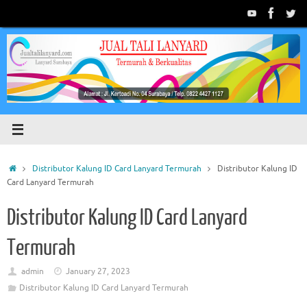
Skip
to
content
Home
Distributor Kalung ID Card Lanyard Termurah
Distributor Kalung ID
Card Lanyard Termurah
Distributor Kalung ID Card Lanyard
Termurah
admin
January 27, 2023
Distributor Kalung ID Card Lanyard Termurah