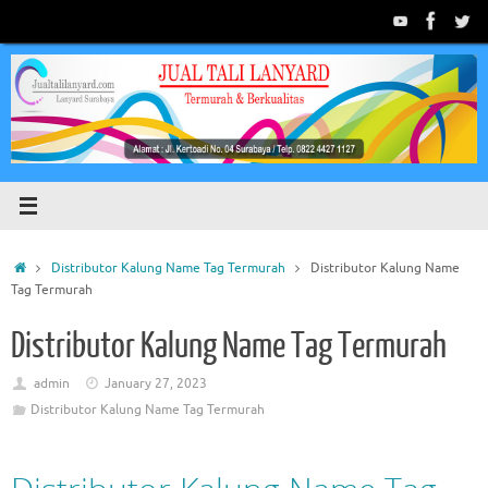
Skip
to
content
Home
Distributor Kalung Name Tag Termurah
Distributor Kalung Name
Tag Termurah
Distributor Kalung Name Tag Termurah
admin
January 27, 2023
Distributor Kalung Name Tag Termurah