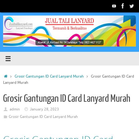
Skip
to
content
Home
Grosir Gantungan ID Card Lanyard Murah
Grosir Gantungan ID Card
Lanyard Murah
Grosir Gantungan ID Card Lanyard Murah
admin
January 28, 2023
Grosir Gantungan ID Card Lanyard Murah