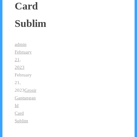
Card
Sublim
admin
February
21,
2023
February
21,
2023
Grosir
Gantungan
Id
Card
Sublim