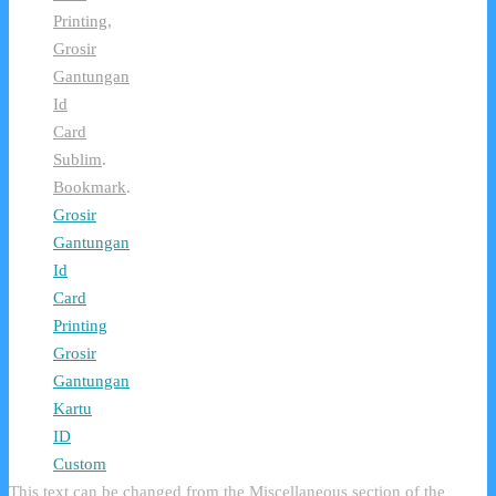
Printing
,
Grosir
Gantungan
Id
Card
Sublim
.
Bookmark
.
Grosir
Gantungan
Id
Card
Printing
Grosir
Gantungan
Kartu
ID
Custom
This text can be changed from the Miscellaneous section of the