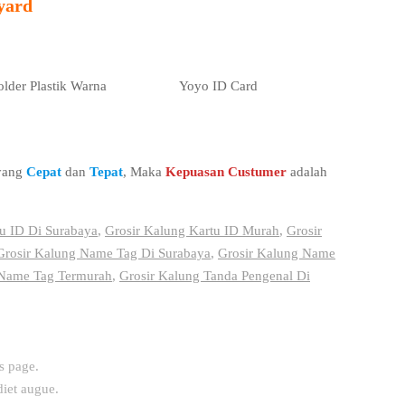
yard
lder Plastik Warna
Yoyo ID Card
 yang
Cepat
dan
Tepat
, Maka
Kepuasan Custumer
adalah
tu ID Di Surabaya
,
Grosir Kalung Kartu ID Murah
,
Grosir
Grosir Kalung Name Tag Di Surabaya
,
Grosir Kalung Name
 Name Tag Termurah
,
Grosir Kalung Tanda Pengenal Di
s page.
diet augue.