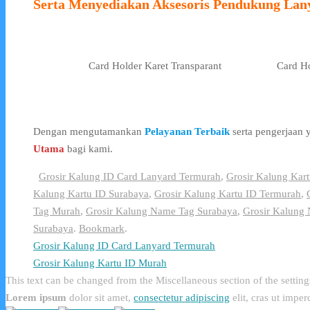
Serta Menyediakan Aksesoris Pendukung Lan
Card Holder Karet Transparant
Card Ho
Dengan mengutamankan
Pelayanan Terbaik
serta pengerjaan
Utama
bagi kami.
Grosir Kalung ID Card Lanyard Termurah
,
Grosir Kalung Kar
Kalung Kartu ID Surabaya
,
Grosir Kalung Kartu ID Termurah
,
Tag Murah
,
Grosir Kalung Name Tag Surabaya
,
Grosir Kalung
Surabaya
.
Bookmark
.
Grosir Kalung ID Card Lanyard Termurah
Grosir Kalung Kartu ID Murah
This text can be changed from the Miscellaneous section of the setting
Lorem ipsum
dolor sit amet,
consectetur adipiscing
elit, cras ut imper