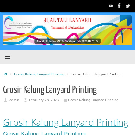
Skip
to
content
Home
Grosir Kalung Lanyard Printing
Grosir Kalung Lanyard Printing
Grosir Kalung Lanyard Printing
admin
February 28, 2023
Grosir Kalung Lanyard Printing
Grosir Kalung Lanyard Printing
Grosir Kalung Lanyard Printing