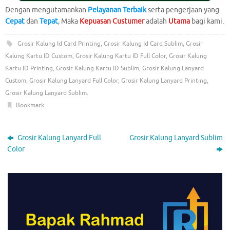
Dengan mengutamankan
Pelayanan Terbaik
serta pengerjaan yang
Cepat
dan
Tepat
, Maka
Kepuasan Custumer
adalah
Utama
bagi kami.
Grosir Kalung Id Card Printing
,
Grosir Kalung Id Card Sublim
,
Grosir
Kalung Kartu ID Custom
,
Grosir Kalung Kartu ID Full Color
,
Grosir Kalung
Kartu ID Printing
,
Grosir Kalung Kartu ID Sublim
,
Grosir Kalung Lanyard
Custom
,
Grosir Kalung Lanyard Full Color
,
Grosir Kalung Lanyard Printing
,
Grosir Kalung Lanyard Sublim
.
Bookmark
.
Grosir Kalung Lanyard Full
Grosir Kalung Lanyard Sublim
Color