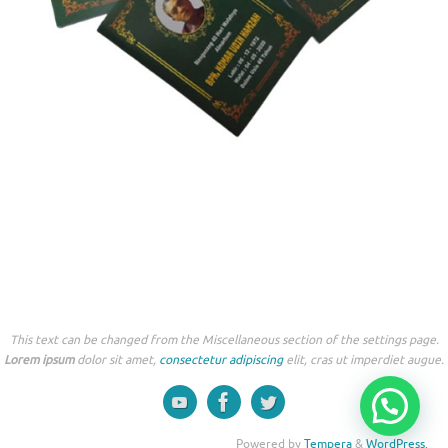
This text can be changed from the Miscellaneous section of the settings page.
Lorem ipsum
dolor sit amet,
consectetur adipiscing
elit, cras ut imperdiet augue.
Powered by
Tempera
&
WordPress.