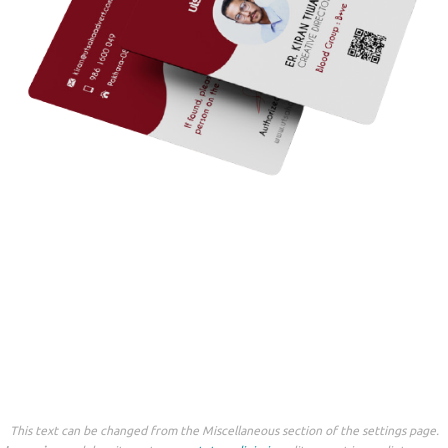
This text can be changed from the Miscellaneous section of the settings page.