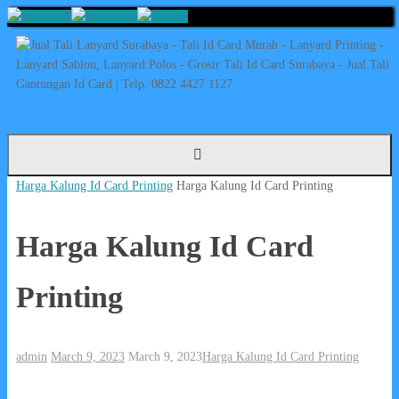
Skip
to
content
Home
Harga Kalung Id Card Printing
Harga Kalung Id Card Printing
Harga Kalung Id Card
Printing
admin
March 9, 2023
March 9, 2023
Harga Kalung Id Card Printing