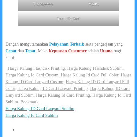
Transparant
Warna
Yoyo ID Card
Dengan mengutamankan
Pelayanan Terbaik
serta pengerjaan yang
Cepat
dan
Tepat
, Maka
Kepuasan Custumer
adalah
Utama
bagi
kami.
Harga Kalung Flashdisk Printing
,
Harga Kalung Flashdisk Sublim
,
Harga Kalung Id Card Custom
,
Harga Kalung Id Card Full Color
,
Harga
Kalung ID Card Lanyard Custom
,
Harga Kalung ID Card Lanyard Full
Color
,
Harga Kalung ID Card Lanyard Printing
,
Harga Kalung ID Card
Lanyard Sublim
,
Harga Kalung Id Card Printing
,
Harga Kalung Id Card
Sublim
.
Bookmark
.
Harga Kalung ID Card Lanyard Sublim
Harga Kalung Id Card Sublim