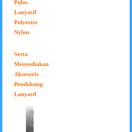
Polos
Lanyard
Polyester
Nylon
Serta
Menyediakan
Aksesoris
Pendukung
Lanyard
Card
Card
Yoyo
Holder
Holder
ID
Karet
Plastik
Card
Transparant
Warna