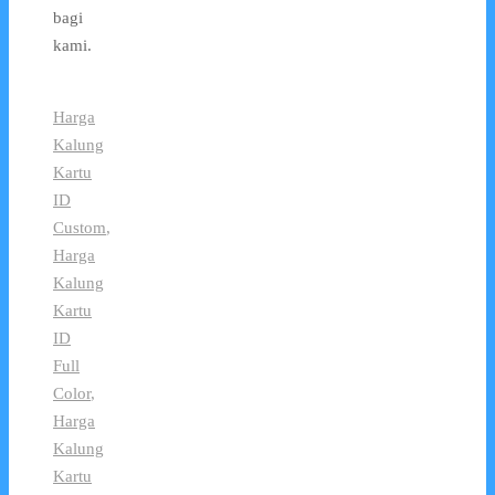
bagi
kami.
Harga
Kalung
Kartu
ID
Custom
,
Harga
Kalung
Kartu
ID
Full
Color
,
Harga
Kalung
Kartu