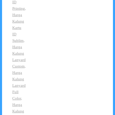
ID
Printing
,
Harga
Kalung
Kartu
ID
Sublim
,
Harga
Kalung
Lanyard
Custom
,
Harga
Kalung
Lanyard
Full
Color
,
Harga
Kalung