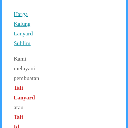
Harga
Kalung
Lanyard
Sublim
Kami
melayani
pembuatan
Tali
Lanyard
atau
Tali
Id