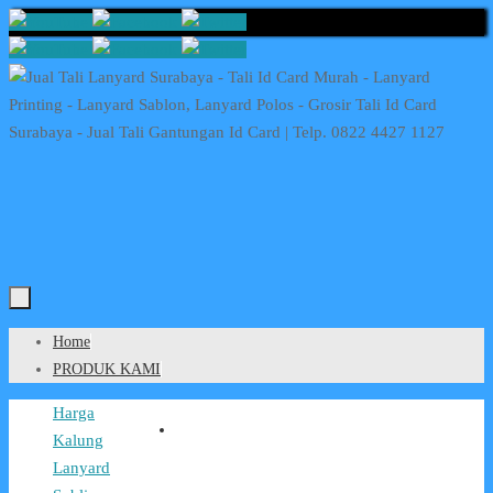
Skip
to
content
Skip
Home
to
PRODUK KAMI
content
Home
Harga
Kalung
Lanyard