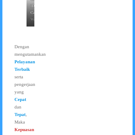
Holder
Holder
ID
Karet
Plastik
Card
Transparant
Warna
Dengan
mengutamankan
Pelayanan
Terbaik
serta
pengerjaan
yang
Cepat
dan
Tepat
,
Maka
Kepuasan