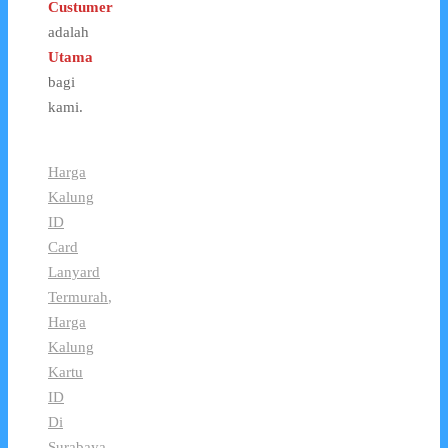
Custumer
adalah
Utama
bagi
kami.
Harga
Kalung
ID
Card
Lanyard
Termurah
,
Harga
Kalung
Kartu
ID
Di
Surabaya
,