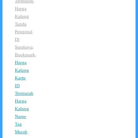
Termurah
,
Harga
Kalung
Tanda
Pengenal
Di
Surabaya
.
Bookmark
.
Harga
Kalung
Kartu
ID
Termurah
Harga
Kalung
Name
Tag
Murah