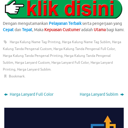
Dengan mengutamankan
Pelayanan Terbaik
serta pengerjaan yang
Cepat
dan
Tepat
, Maka
Kepuasan Custumer
adalah
Utama
bagi kami.
Harga Kalung Name Tag Printing
,
Harga Kalung Name Tag Sublim
,
Harga
Kalung Tanda Pengenal Custom
,
Harga Kalung Tanda Pengenal Full Color
,
Harga Kalung Tanda Pengenal Printing
,
Harga Kalung Tanda Pengenal
Sublim
,
Harga Lanyard Custom
,
Harga Lanyard Full Color
,
Harga Lanyard
Printing
,
Harga Lanyard Sublim
.
Bookmark
.
Harga Lanyard Full Color
Harga Lanyard Sublim