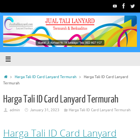
Skip
to
content
Home
Harga Tali ID Card Lanyard Termurah
Harga Tali ID Card Lanyard
Termurah
Harga Tali ID Card Lanyard Termurah
admin
January 31, 2023
Harga Tali ID Card Lanyard Termurah
Harga Tali ID Card Lanyard