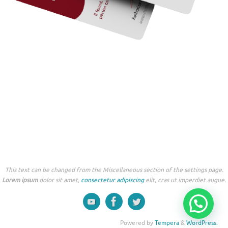
This text can be changed from the Miscellaneous section of the settings page.
Lorem ipsum
dolor sit amet,
consectetur adipiscing
elit, cras ut imperdiet augue.
Powered by
Tempera
&
WordPress.