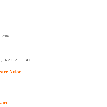
n Lama
 Hijau, Abu Abu.. DLL
ster Nylon
yard