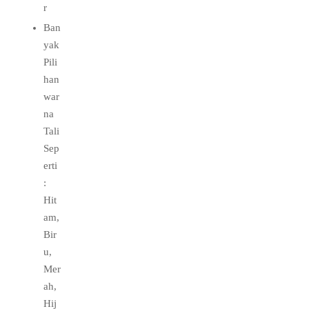
r
Ban
yak
Pili
han
war
na
Tali
Sep
erti
:
Hit
am,
Bir
u,
Mer
ah,
Hij