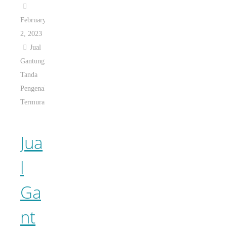
February
2, 2023
Jual
Gantungan
Tanda
Pengenal
Termurah
Jua
l
Ga
nt