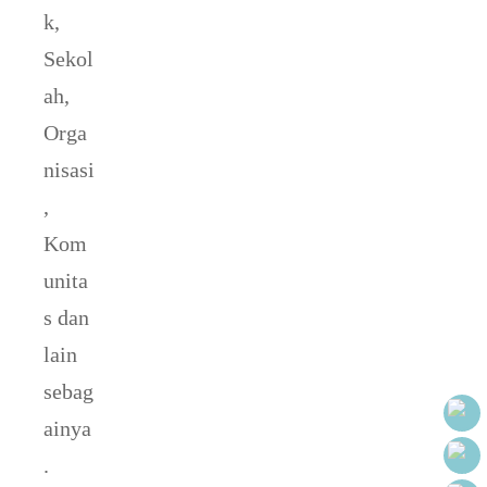
k,
Sekol
ah,
Orga
nisasi
,
Kom
unita
s dan
lain
sebag
ainya
.