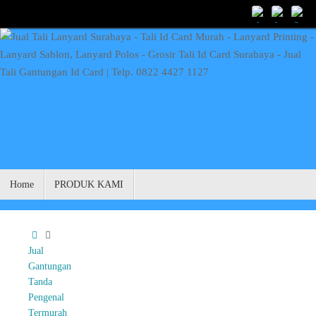
Skip
to
content
Skip
Home
PRODUK KAMI
to
content
Home
Jual
Gantungan
Tanda
Pengenal
Termurah