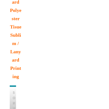
ard
Polye
ster
Tisue
Subli
m /
Lany
ard
Print
ing
S
O
N
Y