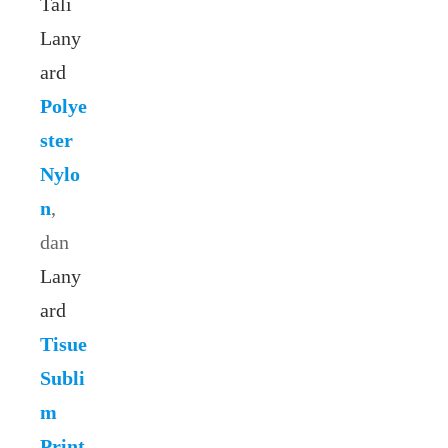
Tali
Lany
ard
Polye
ster
Nylo
n
,
dan
Lany
ard
Tisue
Subli
m
Print