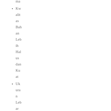
ma
Kw
alit
as
Bah
an
Leb
ih
Hal
us
dan
Ku
at
Uk
ura
n
Leb
ar