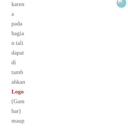
karen
a
pada
bagia
n tali
dapat
di
tamb
ahkan
Logo
(Gam
bar)
maup