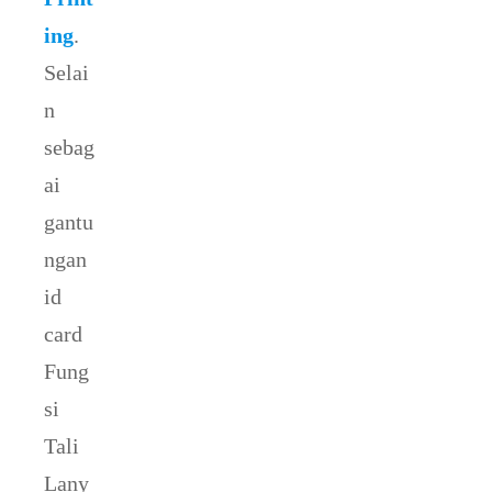
ing
.
Selai
n
sebag
ai
gantu
ngan
id
card
Fung
si
Tali
Lany