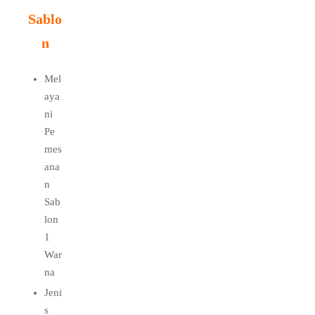
Sablo
n
Mel
aya
ni
Pe
mes
ana
n
Sab
lon
1
War
na
Jeni
s