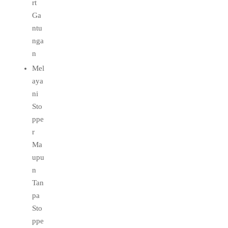
rt
Ga
ntu
nga
n
Mel
aya
ni
Sto
ppe
r
Ma
upu
n
Tan
pa
Sto
ppe