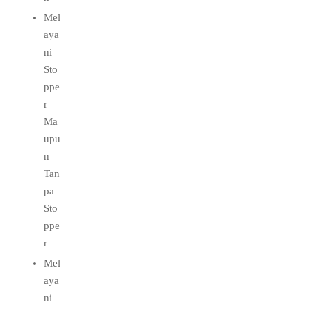
Mel
aya
ni
Sto
ppe
r
Ma
upu
n
Tan
pa
Sto
ppe
r
Mel
aya
ni