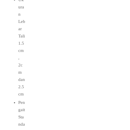
ura
n
Leb
ar
Tali
1.5
cm
,
2c
m
dan
2.5
cm
Pen
gait
Sta
nda