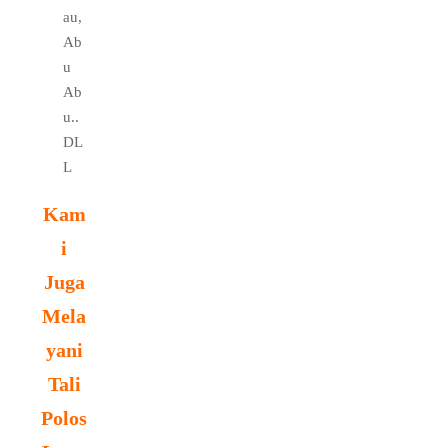
au,
Ab
u
Ab
u..
DL
L
Kam
i
Juga
Mela
yani
Tali
Polos