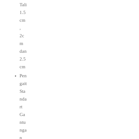
Tali
1.5
cm
,
2c
m
dan
2.5
cm
Pen
gait
Sta
nda
rt
Ga
ntu
nga
n