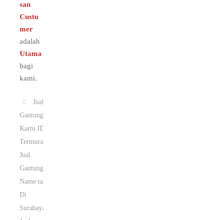
san
Custu
mer
adalah
Utama
bagi
kami.
Jual
Gantungan
Kartu ID
Termurah
,
Jual
Gantungan
Name tag
Di
Surabaya
,