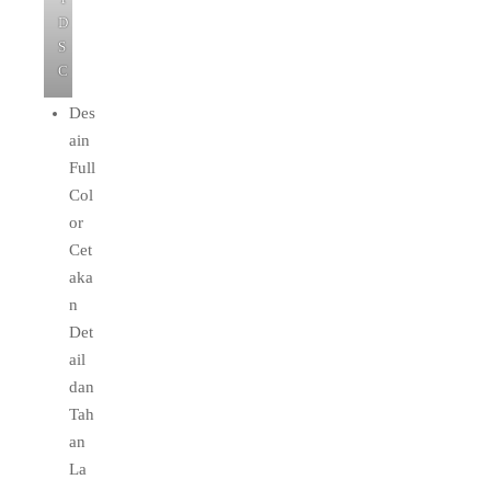
D
S
C
Des
ain
Full
Col
or
Cet
aka
n
Det
ail
dan
Tah
an
La