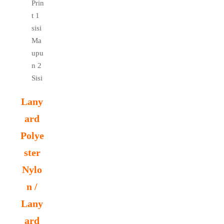
Prin
t 1
sisi
Ma
upu
n 2
Sisi
Lany
ard
Polye
ster
Nylo
n /
Lany
ard