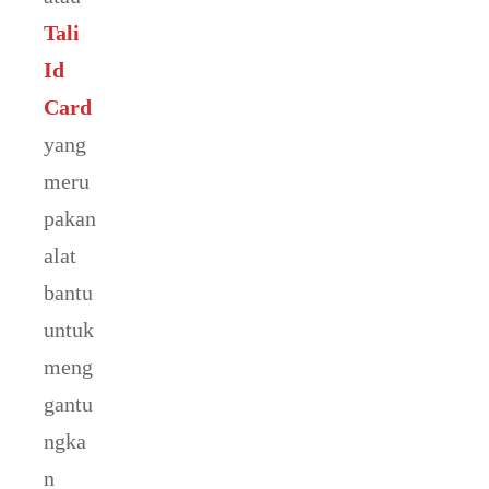
Tali
Id
Card
yang
meru
pakan
alat
bantu
untuk
meng
gantu
ngka
n