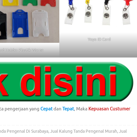
Yoyo ID Card
rd Holder Plastik Warna
ta pengerjaan yang
Cepat
dan
Tepat
, Maka
Kepuasan Custumer
nda Pengenal Di Surabaya
,
Jual Kalung Tanda Pengenal Murah
,
Jual