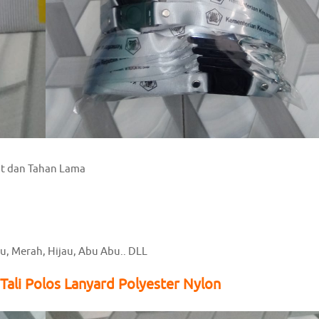
at dan Tahan Lama
ru, Merah, Hijau, Abu Abu.. DLL
Tali Polos Lanyard Polyester Nylon