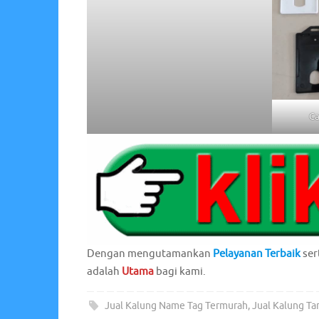
Ca
Dengan mengutamankan
Pelayanan Terbaik
ser
adalah
Utama
bagi kami.
Jual Kalung Name Tag Termurah
,
Jual Kalung Ta