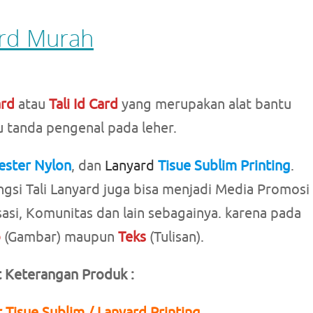
yard Murah
ard
atau
Tali Id Card
yang merupakan alat bantu
 tanda pengenal pada leher.
ester Nylon
, dan
Lanyard
Tisue Sublim Printing
.
ngsi Tali Lanyard juga bisa menjadi Media Promosi
sasi, Komunitas dan lain sebagainya. karena pada
o
(Gambar) maupun
Teks
(Tulisan).
t Keterangan Produk :
 Tisue Sublim / Lanyard Printing