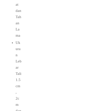
at
dan
Tah
an
La
ma
Uk
ura
n
Leb
ar
Tali
1.5
cm
,
2c
m
dan