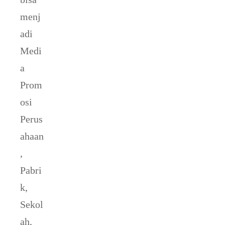
menj
adi
Medi
a
Prom
osi
Perus
ahaan
,
Pabri
k,
Sekol
ah,