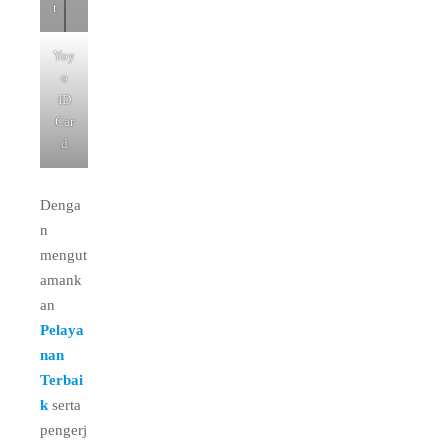
t
Yoy
o
ID
Car
d
Denga
n
mengut
amank
an
Pelaya
nan
Terbai
k
serta
pengerj