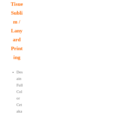
Tisue
Subli
m /
Lany
ard
Print
ing
Des
ain
Full
Col
or
Cet
aka