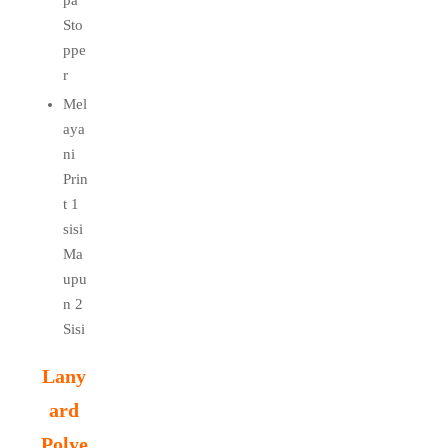
Sto
ppe
r
Mel
aya
ni
Prin
t 1
sisi
Ma
upu
n 2
Sisi
Lany
ard
Polye