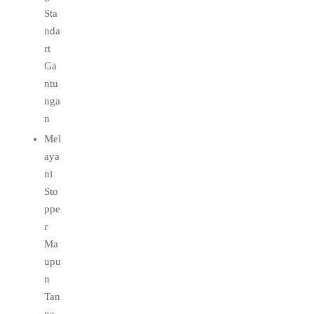
Sta
nda
rt
Ga
ntu
nga
n
Mel
aya
ni
Sto
ppe
r
Ma
upu
n
Tan
pa