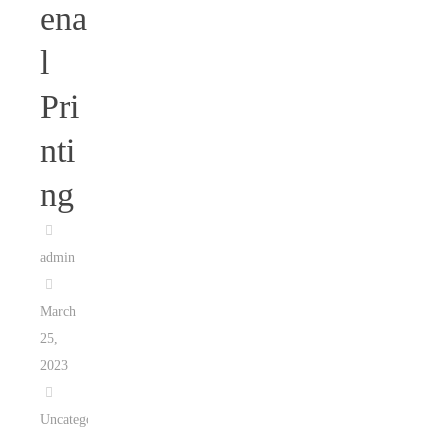
ena
l
Pri
nti
ng
admin
March
25,
2023
Uncategorized