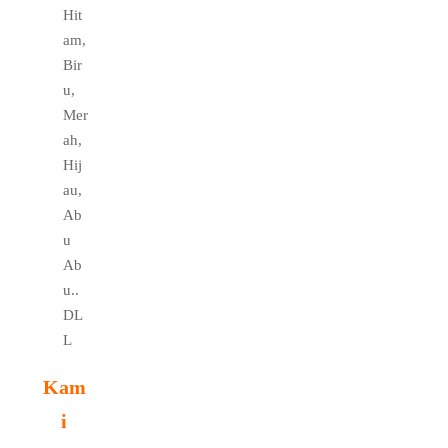
Hit
am,
Bir
u,
Mer
ah,
Hij
au,
Ab
u
Ab
u..
DL
L
Kam
i