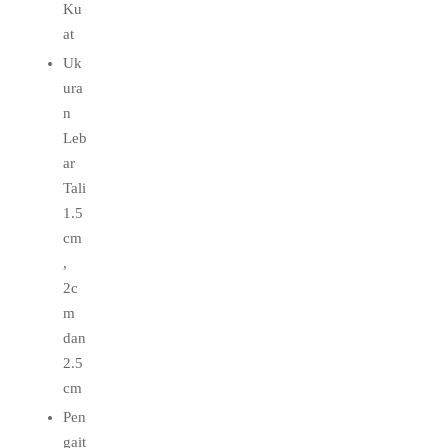
Ku
at
Uk
ura
n
Leb
ar
Tali
1.5
cm
,
2c
m
dan
2.5
cm
Pen
gait