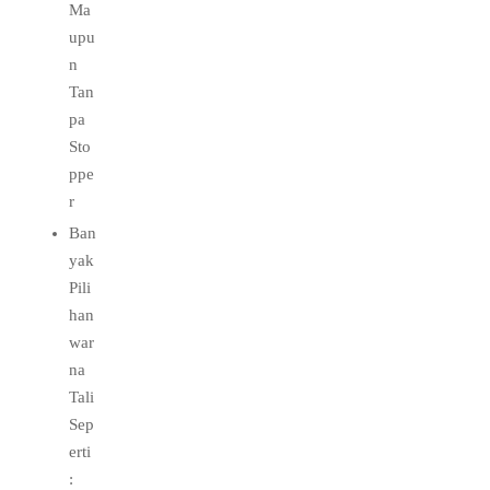
Ma
upu
n
Tan
pa
Sto
ppe
r
Ban
yak
Pili
han
war
na
Tali
Sep
erti
: