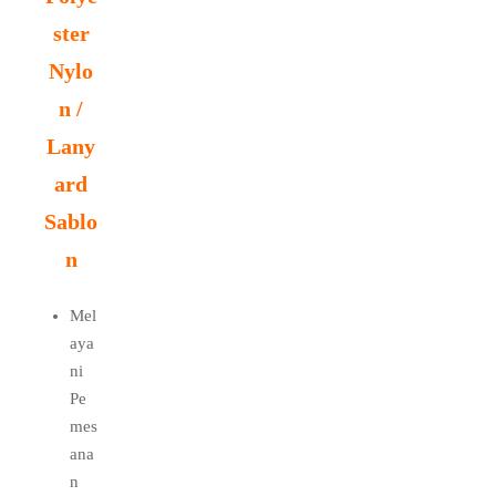
ster
Nylo
n /
Lany
ard
Sablo
n
Mel
aya
ni
Pe
mes
ana
n