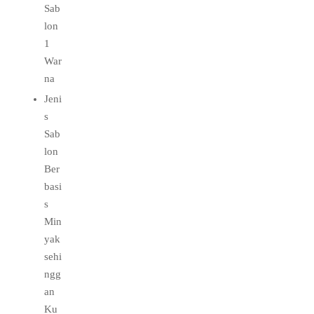
Sab
lon
1
War
na
Jeni
s
Sab
lon
Ber
basi
s
Min
yak
sehi
ngg
an
Ku