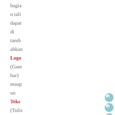
bagia
n tali
dapat
di
tamb
ahkan
Logo
(Gam
bar)
maup
un
Teks
(Tulis