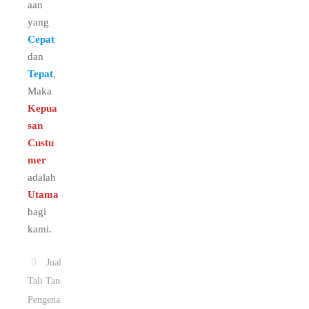
aan
yang
Cepat
dan
Tepat
,
Maka
Kepua
san
Custu
mer
adalah
Utama
bagi
kami.
Jual
Tali Tanda
Pengenal