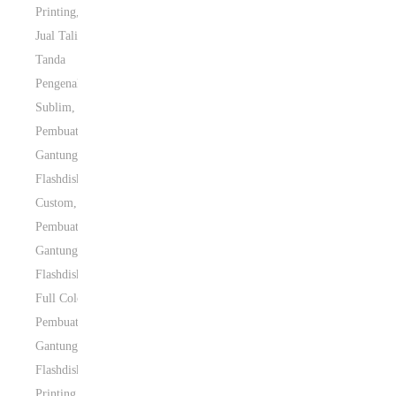
Printing
,
Jual Tali
Tanda
Pengenal
Sublim
,
Pembuatan
Gantungan
Flashdisk
Custom
,
Pembuatan
Gantungan
Flashdisk
Full Color
,
Pembuatan
Gantungan
Flashdisk
Printing
,