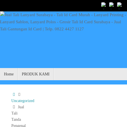
Skip
to
content
Skip
Home
PRODUK KAMI
to
content
Home
Uncategorized
Jual
Tali
Tanda
Pengenal