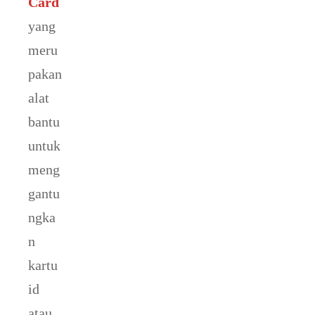
Card
yang
meru
pakan
alat
bantu
untuk
meng
gantu
ngka
n
kartu
id
atau