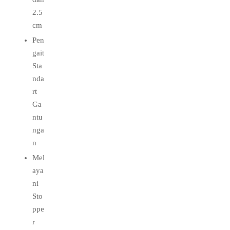
2.5
cm
Pen
gait
Sta
nda
rt
Ga
ntu
nga
n
Mel
aya
ni
Sto
ppe
r