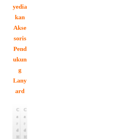
yedia
kan
Akse
soris
Pend
ukun
g
Lany
ard
C
C
a
a
r
r
d
d
H
H