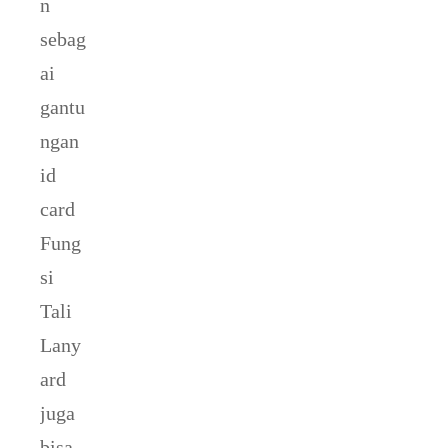
n
sebag
ai
gantu
ngan
id
card
Fung
si
Tali
Lany
ard
juga
bisa