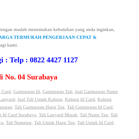
 dengan mudah menemukan kebutuhan yang anda inginkan,
ARGA TERMURAH PENGERJAAN CEPAT &
agi kami.
: Telp : 0822 4427 1127
di No. 04 Surabaya
d Card
,
Gantungan Id
,
Gantungan Tali
,
Jual Gantungan Name
 Lanyard
,
Jual Tali Untuk Kalung
,
Kalung Id Card
,
Kalung
tungan
,
Tali Gantungan Hang Tag
,
Tali Gantungan Id Card
,
li Id Card Surabaya
,
Tali Lanyard Murah
,
Tali Name Tag
,
Tali
ya
,
Tali Nametag
,
Tali Untuk Hang Tag
,
Tali Untuk Id Card
.