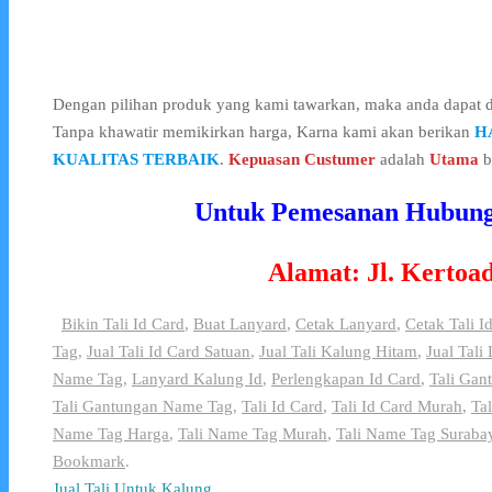
Dengan pilihan produk yang kami tawarkan, maka anda dapat
Tanpa khawatir memikirkan harga, Karna kami akan berikan
H
KUALITAS TERBAIK
.
Kepuasan
Custumer
adalah
Utama
b
Untuk Pemesanan Hubungi 
Alamat: Jl. Kertoa
Bikin Tali Id Card
,
Buat Lanyard
,
Cetak Lanyard
,
Cetak Tali I
Tag
,
Jual Tali Id Card Satuan
,
Jual Tali Kalung Hitam
,
Jual Tali
Name Tag
,
Lanyard Kalung Id
,
Perlengkapan Id Card
,
Tali Gan
Tali Gantungan Name Tag
,
Tali Id Card
,
Tali Id Card Murah
,
Ta
Name Tag Harga
,
Tali Name Tag Murah
,
Tali Name Tag Suraba
Bookmark
.
Jual Tali Untuk Kalung