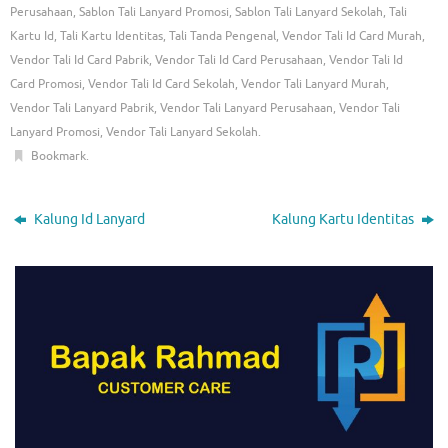
Perusahaan
,
Sablon Tali Lanyard Promosi
,
Sablon Tali Lanyard Sekolah
,
Tali
Kartu Id
,
Tali Kartu Identitas
,
Tali Tanda Pengenal
,
Vendor Tali Id Card Murah
,
Vendor Tali Id Card Pabrik
,
Vendor Tali Id Card Perusahaan
,
Vendor Tali Id
Card Promosi
,
Vendor Tali Id Card Sekolah
,
Vendor Tali Lanyard Murah
,
Vendor Tali Lanyard Pabrik
,
Vendor Tali Lanyard Perusahaan
,
Vendor Tali
Lanyard Promosi
,
Vendor Tali Lanyard Sekolah
.
Bookmark
.
Kalung Id Lanyard
Kalung Kartu Identitas