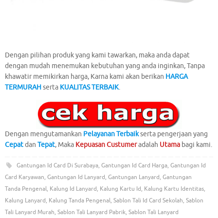
Dengan pilihan produk yang kami tawarkan, maka anda dapat
dengan mudah menemukan kebutuhan yang anda inginkan, Tanpa
khawatir memikirkan harga, Karna kami akan berikan
HARGA
TERMURAH
serta
KUALITAS TERBAIK
.
Dengan mengutamankan
Pelayanan Terbaik
serta pengerjaan yang
Cepat
dan
Tepat
, Maka
Kepuasan
Custumer
adalah
Utama
bagi kami.
Gantungan Id Card Di Surabaya
,
Gantungan Id Card Harga
,
Gantungan Id
Card Karyawan
,
Gantungan Id Lanyard
,
Gantungan Lanyard
,
Gantungan
Tanda Pengenal
,
Kalung Id Lanyard
,
Kalung Kartu Id
,
Kalung Kartu Identitas
,
Kalung Lanyard
,
Kalung Tanda Pengenal
,
Sablon Tali Id Card Sekolah
,
Sablon
Tali Lanyard Murah
,
Sablon Tali Lanyard Pabrik
,
Sablon Tali Lanyard