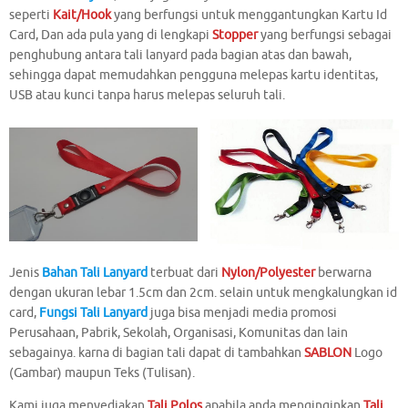
seperti
Kait/Hook
yang berfungsi untuk menggantungkan Kartu Id
Card, Dan ada pula yang di lengkapi
Stopper
yang berfungsi sebagai
penghubung antara tali lanyard pada bagian atas dan bawah,
sehingga dapat memudahkan pengguna melepas kartu identitas,
USB atau kunci tanpa harus melepas seluruh tali.
Jenis
Bahan Tali Lanyard
terbuat dari
Nylon/Polyester
berwarna
dengan ukuran lebar 1.5cm dan 2cm. selain untuk mengkalungkan id
card,
Fungsi Tali Lanyard
juga bisa menjadi media promosi
Perusahaan, Pabrik, Sekolah, Organisasi, Komunitas dan lain
sebagainya. karna di bagian tali dapat di tambahkan
SABLON
Logo
(Gambar) maupun Teks (Tulisan).
Kami juga menyediakan
Tali Polos
apabila anda menginginkan
Tali