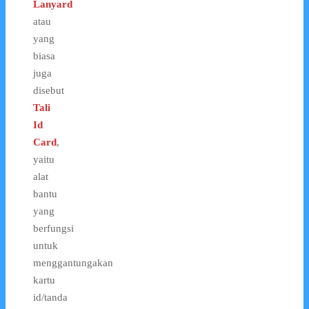
Lanyard
atau
yang
biasa
juga
disebut
Tali
Id
Card
,
yaitu
alat
bantu
yang
berfungsi
untuk
menggantungakan
kartu
id/tanda