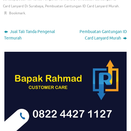
Card Lanyard Di Surabaya
,
Pembuatan Gantungan ID Card Lanyard Murah
.
Bookmark
.
Jual Tali Tanda Pengenal
Pembuatan Gantungan ID
Termurah
Card Lanyard Murah