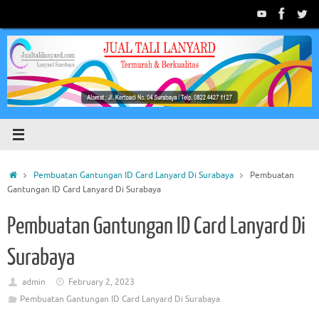
Skip
to
content
Home
Pembuatan Gantungan ID Card Lanyard Di Surabaya
Pembuatan
Gantungan ID Card Lanyard Di Surabaya
Pembuatan Gantungan ID Card Lanyard Di
Surabaya
admin
February 2, 2023
Pembuatan Gantungan ID Card Lanyard Di Surabaya