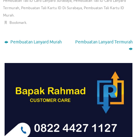
Pembuatan Tali ID Card Lanyard Surabaya
,
Pembuatan Tali ID Card Lanyard
Termurah
,
Pembuatan Tali Kartu ID Di Surabaya
,
Pembuatan Tali Kartu ID
Murah
.
Bookmark
.
Pembuatan Lanyard Murah
Pembuatan Lanyard Termurah