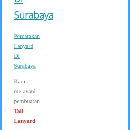
Surabaya
Percatakan
Lanyard
Di
Surabaya
Kami
melayani
pembuatan
Tali
Lanyard