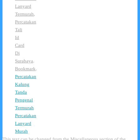
Lanyard
Termurah
,
Percatakan
Tali
Id
Card
Di
Surabaya
.
Bookmark
.
Percatakan
Kalung
Tanda
Pengenal
Termurah
Percatakan
Lanyard
Murah
This text can be changed from the Miscellaneous section of the