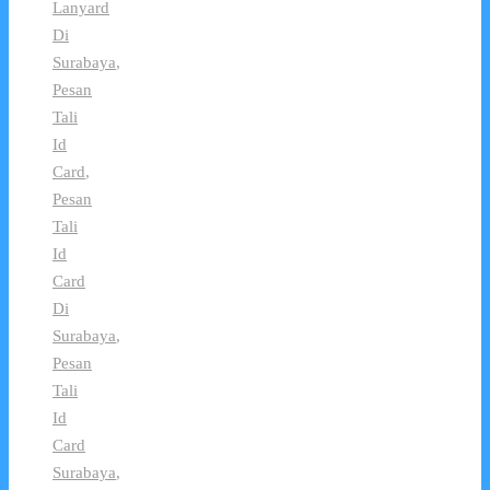
Lanyard
Di
Surabaya
,
Pesan
Tali
Id
Card
,
Pesan
Tali
Id
Card
Di
Surabaya
,
Pesan
Tali
Id
Card
Surabaya
,