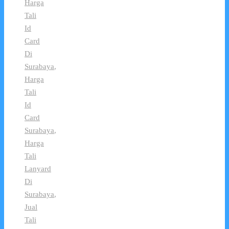
Harga
Tali
Id
Card
Di
Surabaya
,
Harga
Tali
Id
Card
Surabaya
,
Harga
Tali
Lanyard
Di
Surabaya
,
Jual
Tali