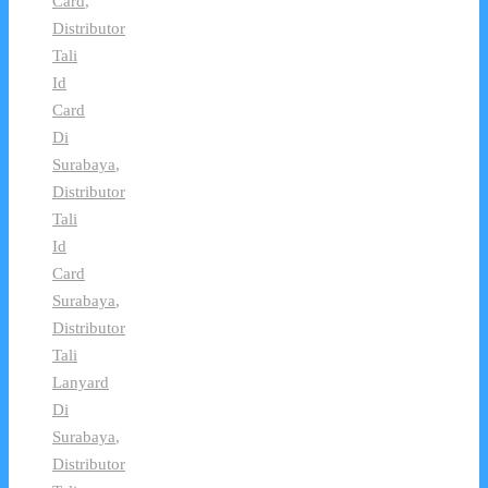
Card
,
Distributor
Tali
Id
Card
Di
Surabaya
,
Distributor
Tali
Id
Card
Surabaya
,
Distributor
Tali
Lanyard
Di
Surabaya
,
Distributor