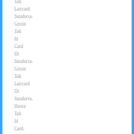
Tali
Lanyard
Surabaya
,
Grosir
Tali
Id
Card
Di
Surabaya
,
Grosir
Tali
Lanyard
Di
Surabaya
,
Harga
Tali
Id
Card
,