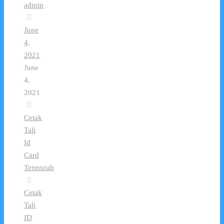
admin
June
4,
2021
June
4,
2021
Cetak
Tali
Id
Card
Termurah
Cetak
Tali
ID