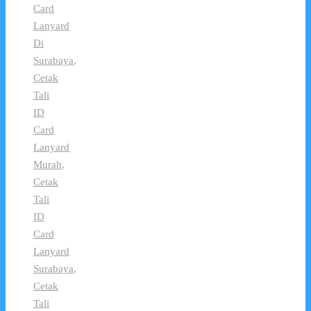
Card
Lanyard
Di
Surabaya
,
Cetak
Tali
ID
Card
Lanyard
Murah
,
Cetak
Tali
ID
Card
Lanyard
Surabaya
,
Cetak
Tali