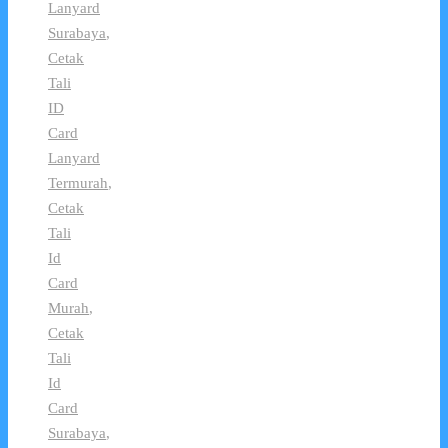
Lanyard
Surabaya
,
Cetak
Tali
ID
Card
Lanyard
Termurah
,
Cetak
Tali
Id
Card
Murah
,
Cetak
Tali
Id
Card
Surabaya
,