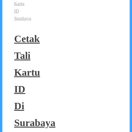
Kartu
ID
Surabaya
Cetak
Tali
Kartu
ID
Di
Surabaya