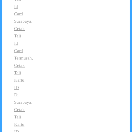
Id
Card
Surabaya
,
Cetak
Tali
Id
Card
Termurah
,
Cetak
Tali
Kartu
ID
Di
Surabaya
,
Cetak
Tali
Kartu
ID