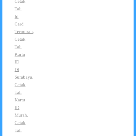
Cetak
Tali
Id
Card
Termurah
,
Cetak
Tali
Kartu
ID
Di
Surabaya
,
Cetak
Tali
Kartu
ID
Murah
,
Cetak
Tali