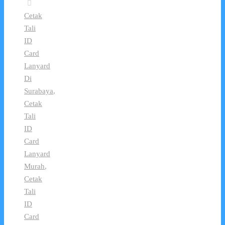
Cetak
Tali
ID
Card
Lanyard
Di
Surabaya
,
Cetak
Tali
ID
Card
Lanyard
Murah
,
Cetak
Tali
ID
Card