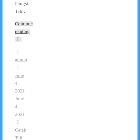
Fungsi
Tali…
Continue
reading
admin
June
4,
2021
June
4,
2021
Cetak
Tali