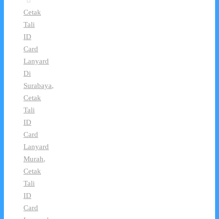
Cetak
Tali
ID
Card
Lanyard
Di
Surabaya
,
Cetak
Tali
ID
Card
Lanyard
Murah
,
Cetak
Tali
ID
Card