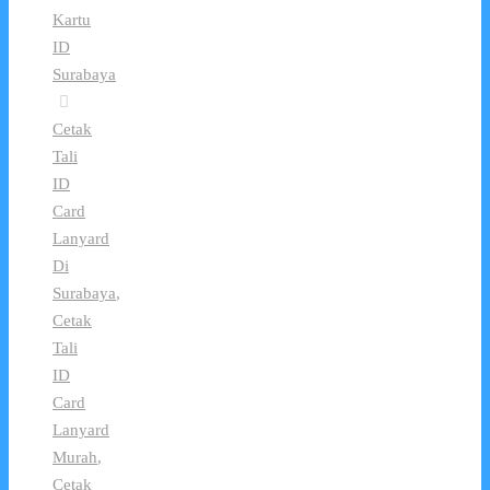
Kartu
ID
Surabaya
Cetak
Tali
ID
Card
Lanyard
Di
Surabaya
,
Cetak
Tali
ID
Card
Lanyard
Murah
,
Cetak