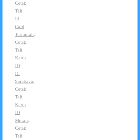
Cetak
Tali
Id
Card
Termurah
,
Cetak
Tali
Kartu
ID
Di
Surabaya
,
Cetak
Tali
Kartu
ID
Murah
,
Cetak
Tali