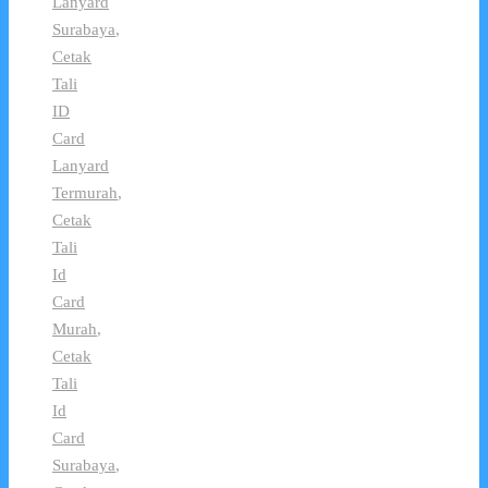
Lanyard
Surabaya
,
Cetak
Tali
ID
Card
Lanyard
Termurah
,
Cetak
Tali
Id
Card
Murah
,
Cetak
Tali
Id
Card
Surabaya
,