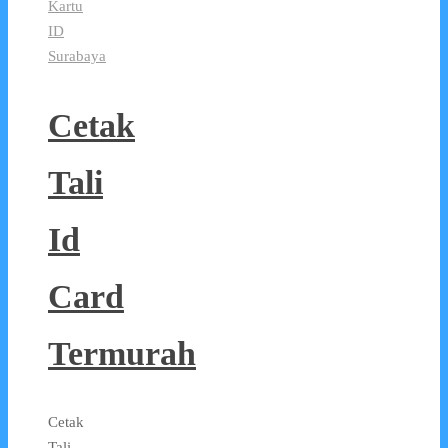
Kartu
ID
Surabaya
Cetak
Tali
Id
Card
Termurah
Cetak
Tali