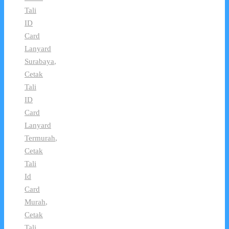
Tali
ID
Card
Lanyard
Surabaya
,
Cetak
Tali
ID
Card
Lanyard
Termurah
,
Cetak
Tali
Id
Card
Murah
,
Cetak
Tali