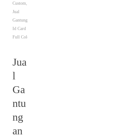
Custom
,
Jual
Gantungan
Id Card
Full Color
Jua
l
Ga
ntu
ng
an