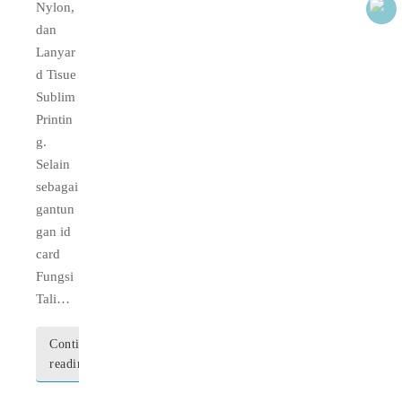
Nylon,
dan
Lanyar
d Tisue
Sublim
Printin
g.
Selain
sebagai
gantun
gan id
card
Fungsi
Tali…
Continue
reading