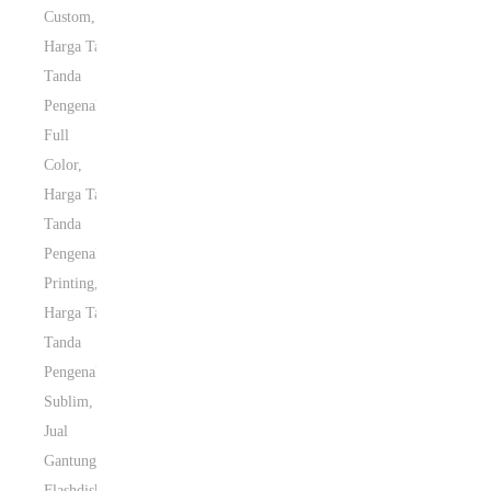
Custom
,
Harga Tali
Tanda
Pengenal
Full
Color
,
Harga Tali
Tanda
Pengenal
Printing
,
Harga Tali
Tanda
Pengenal
Sublim
,
Jual
Gantungan
Flashdisk