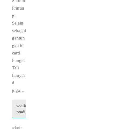
Sublim
Printin
g.
Selain
sebagai
gantun
gan id
card
Fungsi
Tali
Lanyar
d
juga…
Continue
reading
admin