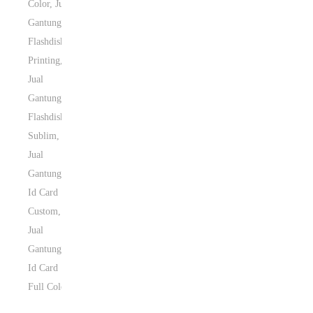
Color
,
Jual
Gantungan
Flashdisk
Printing
,
Jual
Gantungan
Flashdisk
Sublim
,
Jual
Gantungan
Id Card
Custom
,
Jual
Gantungan
Id Card
Full Color