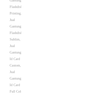
Gantungan
Flashdisk
Printing
,
Jual
Gantungan
Flashdisk
Sublim
,
Jual
Gantungan
Id Card
Custom
,
Jual
Gantungan
Id Card
Full Color