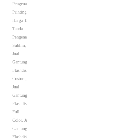
Pengenal
Printing
,
Harga Tali
Tanda
Pengenal
Sublim
,
Jual
Gantungan
Flashdisk
Custom
,
Jual
Gantungan
Flashdisk
Full
Color
,
Jual
Gantungan
Flashdisk