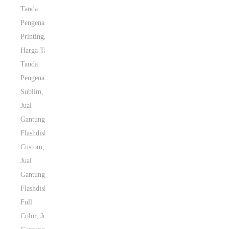
Tanda
Pengenal
Printing
,
Harga Tali
Tanda
Pengenal
Sublim
,
Jual
Gantungan
Flashdisk
Custom
,
Jual
Gantungan
Flashdisk
Full
Color
,
Jual