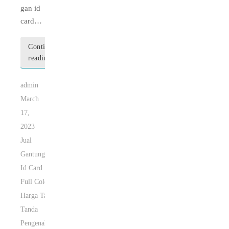
gan id
card…
Continue
reading
admin
March
17,
2023
Jual
Gantungan
Id Card
Full Color
Harga Tali
Tanda
Pengenal