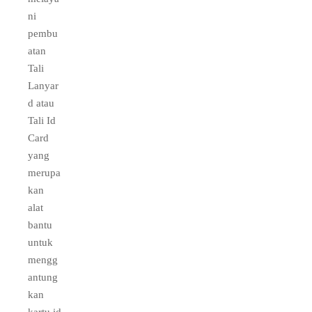
ni
pembu
atan
Tali
Lanyar
d atau
Tali Id
Card
yang
merupa
kan
alat
bantu
untuk
mengg
antung
kan
kartu id