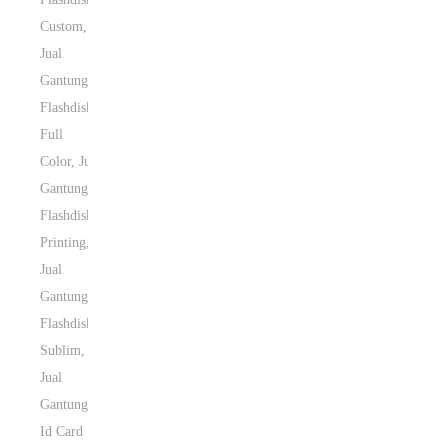
Custom
,
Jual
Gantungan
Flashdisk
Full
Color
,
Jual
Gantungan
Flashdisk
Printing
,
Jual
Gantungan
Flashdisk
Sublim
,
Jual
Gantungan
Id Card