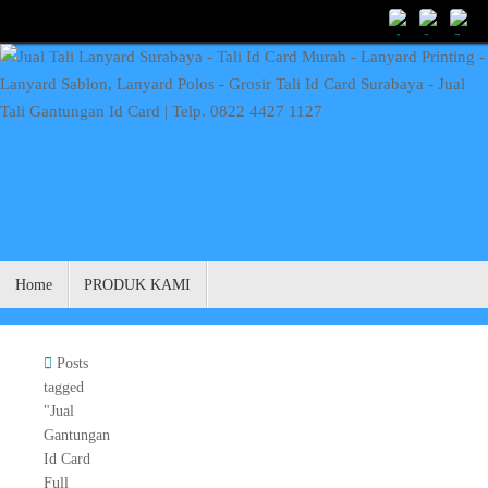
Skip
to
content
Skip
Home
PRODUK KAMI
to
content
Home
Posts
tagged
"Jual
Gantungan
Id Card
Full