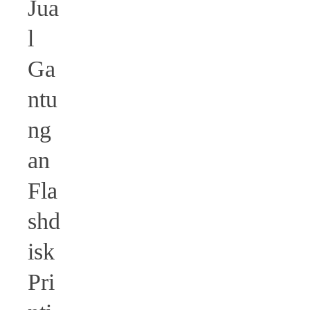
Jua
l
Ga
ntu
ng
an
Fla
shd
isk
Pri