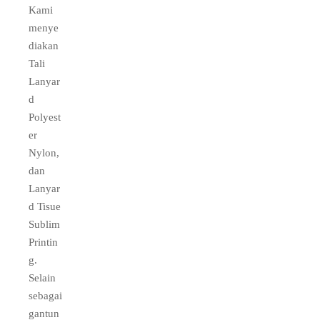
Kami
menye
diakan
Tali
Lanyar
d
Polyest
er
Nylon,
dan
Lanyar
d Tisue
Sublim
Printin
g.
Selain
sebagai
gantun