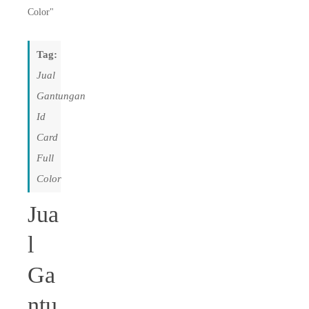
Color"
Tag:
Jual
Gantungan
Id
Card
Full
Color
Jua
l
Ga
ntu