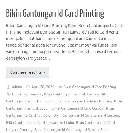
Bikin Gantungan Id Card Printing
Bikin Gantungan Id Card Printing Kami Bikin Gantungan Id Card
Printing melayani pembuatan Tali Lanyard / Tali Id Card yang
merupakan alat bantu untuk menggantungkan kartu id atau
tanda pengenal pada leher yang juga mempunyai fungsi lain
yaitu sebagai media promosi. Jenis Bahan Tali Lanyard terbuat
dari Nylon / Polyester…
Continue reading
admin
April 20, 2020
Bikin Gantungan Id Card Printing
Bahan Tali Lanyard
,
Bikin Gantungan Flashdisk Custom
,
Bikin
Gantungan Flashdisk Full Color
,
Bikin Gantungan Flashdisk Printing
,
Bikin
Gantungan Flashdisk Sublim
,
Bikin Gantungan Id Card Custom
,
Bikin
Gantungan Id Card Full Color
,
Bikin Gantungan Id Card Lanyard Custom
,
Bikin Gantungan Id Card Lanyard Full Color
,
Bikin Gantungan Id Card
Lanyard Printing
,
Bikin Gantungan Id Card Lanyard Sublim
,
Bikin