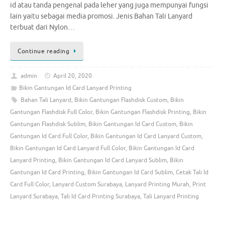
id atau tanda pengenal pada leher yang juga mempunyai fungsi
lain yaitu sebagai media promosi. Jenis Bahan Tali Lanyard
terbuat dari Nylon…
Continue reading
admin
April 20, 2020
Bikin Gantungan Id Card Lanyard Printing
Bahan Tali Lanyard
,
Bikin Gantungan Flashdisk Custom
,
Bikin
Gantungan Flashdisk Full Color
,
Bikin Gantungan Flashdisk Printing
,
Bikin
Gantungan Flashdisk Sublim
,
Bikin Gantungan Id Card Custom
,
Bikin
Gantungan Id Card Full Color
,
Bikin Gantungan Id Card Lanyard Custom
,
Bikin Gantungan Id Card Lanyard Full Color
,
Bikin Gantungan Id Card
Lanyard Printing
,
Bikin Gantungan Id Card Lanyard Sublim
,
Bikin
Gantungan Id Card Printing
,
Bikin Gantungan Id Card Sublim
,
Cetak Tali Id
Card Full Color
,
Lanyard Custom Surabaya
,
Lanyard Printing Murah
,
Print
Lanyard Surabaya
,
Tali Id Card Printing Surabaya
,
Tali Lanyard Printing