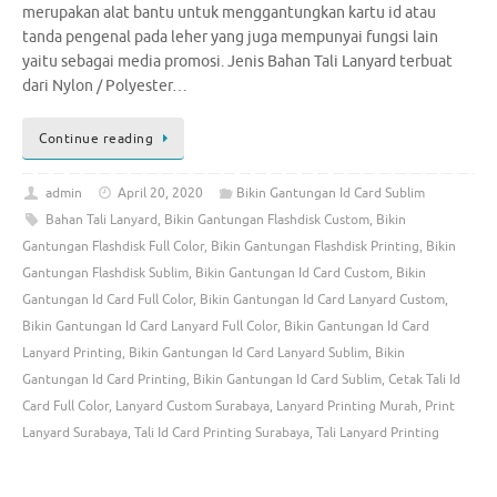
merupakan alat bantu untuk menggantungkan kartu id atau
tanda pengenal pada leher yang juga mempunyai fungsi lain
yaitu sebagai media promosi. Jenis Bahan Tali Lanyard terbuat
dari Nylon / Polyester…
Continue reading
admin
April 20, 2020
Bikin Gantungan Id Card Sublim
Bahan Tali Lanyard
,
Bikin Gantungan Flashdisk Custom
,
Bikin
Gantungan Flashdisk Full Color
,
Bikin Gantungan Flashdisk Printing
,
Bikin
Gantungan Flashdisk Sublim
,
Bikin Gantungan Id Card Custom
,
Bikin
Gantungan Id Card Full Color
,
Bikin Gantungan Id Card Lanyard Custom
,
Bikin Gantungan Id Card Lanyard Full Color
,
Bikin Gantungan Id Card
Lanyard Printing
,
Bikin Gantungan Id Card Lanyard Sublim
,
Bikin
Gantungan Id Card Printing
,
Bikin Gantungan Id Card Sublim
,
Cetak Tali Id
Card Full Color
,
Lanyard Custom Surabaya
,
Lanyard Printing Murah
,
Print
Lanyard Surabaya
,
Tali Id Card Printing Surabaya
,
Tali Lanyard Printing