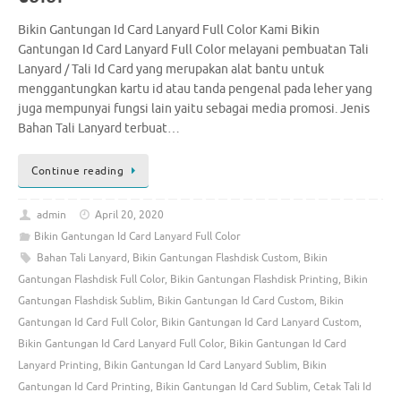
Bikin Gantungan Id Card Lanyard Full Color Kami Bikin
Gantungan Id Card Lanyard Full Color melayani pembuatan Tali
Lanyard / Tali Id Card yang merupakan alat bantu untuk
menggantungkan kartu id atau tanda pengenal pada leher yang
juga mempunyai fungsi lain yaitu sebagai media promosi. Jenis
Bahan Tali Lanyard terbuat…
Continue reading
admin
April 20, 2020
Bikin Gantungan Id Card Lanyard Full Color
Bahan Tali Lanyard
,
Bikin Gantungan Flashdisk Custom
,
Bikin
Gantungan Flashdisk Full Color
,
Bikin Gantungan Flashdisk Printing
,
Bikin
Gantungan Flashdisk Sublim
,
Bikin Gantungan Id Card Custom
,
Bikin
Gantungan Id Card Full Color
,
Bikin Gantungan Id Card Lanyard Custom
,
Bikin Gantungan Id Card Lanyard Full Color
,
Bikin Gantungan Id Card
Lanyard Printing
,
Bikin Gantungan Id Card Lanyard Sublim
,
Bikin
Gantungan Id Card Printing
,
Bikin Gantungan Id Card Sublim
,
Cetak Tali Id