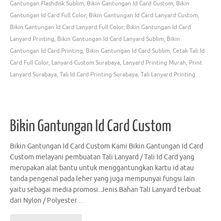
Gantungan Flashdisk Sublim
,
Bikin Gantungan Id Card Custom
,
Bikin
Gantungan Id Card Full Color
,
Bikin Gantungan Id Card Lanyard Custom
,
Bikin Gantungan Id Card Lanyard Full Color
,
Bikin Gantungan Id Card
Lanyard Printing
,
Bikin Gantungan Id Card Lanyard Sublim
,
Bikin
Gantungan Id Card Printing
,
Bikin Gantungan Id Card Sublim
,
Cetak Tali Id
Card Full Color
,
Lanyard Custom Surabaya
,
Lanyard Printing Murah
,
Print
Lanyard Surabaya
,
Tali Id Card Printing Surabaya
,
Tali Lanyard Printing
Bikin Gantungan Id Card Custom
Bikin Gantungan Id Card Custom Kami Bikin Gantungan Id Card
Custom melayani pembuatan Tali Lanyard / Tali Id Card yang
merupakan alat bantu untuk menggantungkan kartu id atau
tanda pengenal pada leher yang juga mempunyai fungsi lain
yaitu sebagai media promosi. Jenis Bahan Tali Lanyard terbuat
dari Nylon / Polyester…