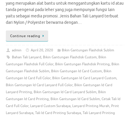
yang merupakan alat bantu untuk menggantungkan kartu id atau
tanda pengenal pada leher yang juga mempunyai fungsi lain
yaitu sebagai media promosi. Jenis Bahan Tali Lanyard terbuat
dari Nylon / Polyester berwarna dengan…
Continue reading
admin
April 20, 2020
Bikin Gantungan Flashdisk Sublim
Bahan Tali Lanyard
,
Bikin Gantungan Flashdisk Custom
,
Bikin
Gantungan Flashdisk Full Color
,
Bikin Gantungan Flashdisk Printing
,
Bikin
Gantungan Flashdisk Sublim
,
Bikin Gantungan Id Card Custom
,
Bikin
Gantungan Id Card Full Color
,
Bikin Gantungan Id Card Lanyard Custom
,
Bikin Gantungan Id Card Lanyard Full Color
,
Bikin Gantungan Id Card
Lanyard Printing
,
Bikin Gantungan Id Card Lanyard Sublim
,
Bikin
Gantungan Id Card Printing
,
Bikin Gantungan Id Card Sublim
,
Cetak Tali Id
Card Full Color
,
Lanyard Custom Surabaya
,
Lanyard Printing Murah
,
Print
Lanyard Surabaya
,
Tali Id Card Printing Surabaya
,
Tali Lanyard Printing